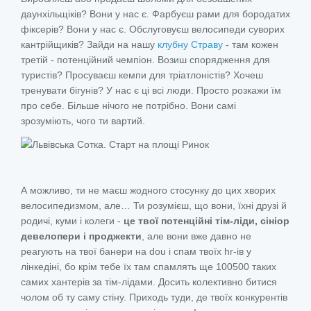
даунхільщіків? Вони у нас є. Фарбуєш рами для бородатих
фіксерів? Вони у нас є. Обслуговуєш велосипеди суворих
кантрійщиків? Зайди на нашу
клубну Страву
- там кожен
третій - потенційний чемпіон. Возиш спорядження для
туристів? Просуваєш кемпи для тріатлоністів? Хочеш
тренувати бігунів? У нас є ці всі люди. Просто розкажи їм
про себе. Більше нічого не потрібно. Вони самі
зрозуміють, чого ти вартий.
А можливо, ти не маєш жодного стосунку до цих хворих
велосипедизмом, але… Ти розумієш, що вони, їхні друзі й
родичі, куми і колеги -
це твої потенційні тім-ліди, сініор
девелопери і проджекти
, але вони вже давно не
реагують на твої банери на dou і спам твоїх hr-ів у
лінкедіні, бо крім тебе їх там спамлять ще 100500 таких
самих хантерів за тім-лідами. Досить колективно битися
чолом об ту саму стіну. Приходь туди, де твоїх конкурентів