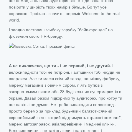
ще немає, а цільова аудиторія вже є. І де вона готова
повірити у щирість твоїх намірів більше. Бо тут усе
справжнє. Проїхав - значить, переміг. Welcome to the real
world.
І заодно поставиш глибоку зарубку “байк-френдлі” на
фюзеляжі свого HR-бренду.
А не виключено, що ти - і не перший, і не другий.
І
велосипедисти тобі не потрібні, і айтішники тобі нікуди не
вперлися. Але ти маєш свічний завод, панчішну фабрику,
мережу магазинів з овечим сиром, п’ять бутіків з
закарпатським вином або 28 будівельних супермаркетів в
Україні. Давай разом підкоримо ту аудиторію, про котру ти
ще навіть і не думав. Не треба винаходити велосипед -
просто беремо за приклад будь-який багатотисячний
європейський івент, котрий підтримують страхові компанії,
мережі автозаправок, авіаперевізники і медичні клініки.
Велосипедисти - це такі ж люди, і навіть кращі ;)