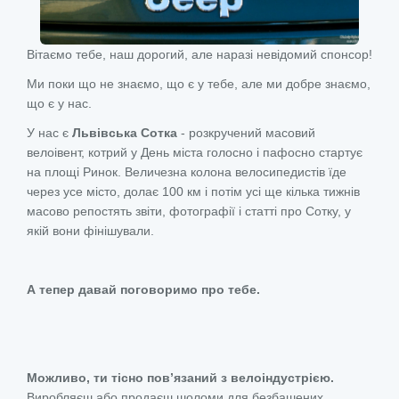
Вітаємо тебе, наш дорогий, але наразі невідомий спонсор!
Ми поки що не знаємо, що є у тебе, але ми добре знаємо,
що є у нас.
У нас є
Львівська Сотка
- розкручений масовий
велоівент, котрий у День міста голосно і пафосно стартує
на площі Ринок. Величезна колона велосипедистів їде
через усе місто, долає 100 км і потім усі ще кілька тижнів
масово репостять звіти, фотографії і статті про Сотку, у
якій вони фінішували.
А тепер давай поговоримо про тебе.
Можливо, ти тісно пов’язаний з велоіндустрією.
Виробляєш або продаєш шоломи для безбашених