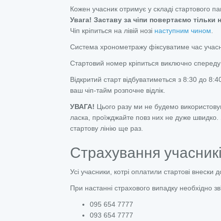
Кожен учасник отримує у складі стартового па
Увага! Заставу
за чіпи повертаємо тільки н
Чіп кріпиться на лівій нозі
наступним чином
.
Система хронометражу фіксуватиме час учасник
Стартовий номер кріпиться виключно спереду 
Відкритий старт відбуватиметься з 8:30 до 8:4
ваш чіп-тайм розпочне відлік.
УВАГА!
Цього разу ми не будемо використовува
ласка, проїжджайте повз них не дуже швидко. 
стартову лінію ще раз.
Страхування учасник
Усі учасники, котрі оплатили стартові внески 
При настанні страхового випадку необхідно зв
095 654 7777
093 654 7777