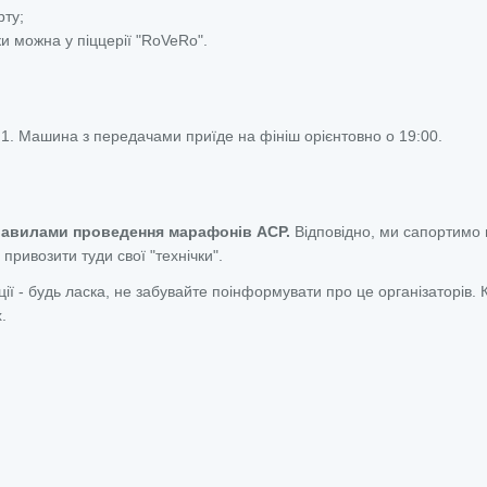
рту;
ки можна у піццерії "RoVeRo".
П1. Машина з передачами приїде на фініш орієнтовно о 19:00.
правилами проведення марафонів АСР.
Відповідно, ми сапортимо 
привозити туди свої "технічки".
ії - будь ласка, не забувайте поінформувати про це організаторів. 
.