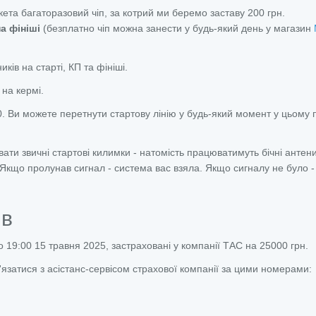
кета багаторазовий чіп, за котрий ми беремо заставу 200 грн.
а фініші
(безплатно чіп можна занести у будь-який день у магазин
ів на старті, КП та фініші.
на кермі.
0. Ви можете перетнути стартову лінію у будь-який момент у цьому п
ти звичні стартові килимки - натомість працюватимуть бічні антени
Якщо пролунав сигнал - система вас взяла. Якщо сигналу не було -
ів
до 19:00 15 травня 2025, застраховані у компанії ТАС на 25000 грн.
'язатися з асістанс-сервісом страхової компанії за цими номерами: