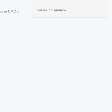
Немає поїзденьок
азати СМС з