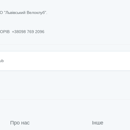
О "Львівський Велоклуб".
РІВ +38098 769 2096
lub
Про нас
Інше