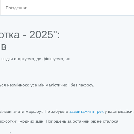
Поїзденьки
тка - 2025":
ів
звідки стартуємо, де фінішуємо, як
ься незмінною: усе мінімалістично і без пафосу.
'язані знати маршрут. Не забудьте
завантажити трек
у ваші дівайси.
хсотки", жодних змін. Погіршень за останній рік не сталося.