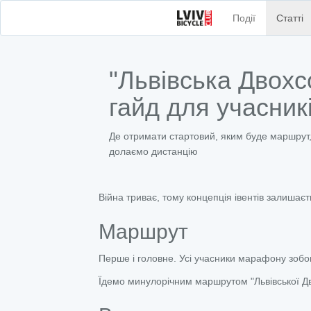
Події
Статті
"Львівська Двохсо
гайд для учасник
Де отримати стартовий, яким буде маршрут, 
долаємо дистанцію
Війна триває, тому концепція івентів залишаєт
Маршрут
Перше і головне. Усі учасники марафону зобов
Їдемо минулорічним маршрутом "Львівської Дво