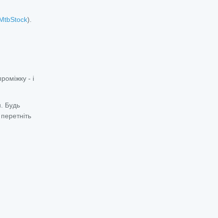
MtbStock
).
роміжку - і
. Будь
 перетніть