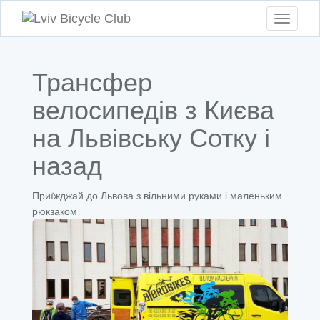
Toggle
navigati
Трансфер
велосипедів з Києва
на Львівську Сотку і
назад
Приїжджай до Львова з вільними руками і маленьким
рюкзаком