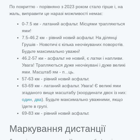
По покриттю - порівняно з 2023 роком стало гірше і, на
жаль, виправити це наразі можливості немає:
0-7.5 км - латаний асфальт. Місцями трапляються
ями!
7.5-46.2 км - рівний новий асфальт. На ділянці
Грушів - Новотичі є кілька неочікуваних поворотів.
Будьте максимально уважні!
46.2-57 км - асфальт не новий, є латки і напливи.
Увага! Трапляються дуже неочікувані і дуже великі
ями. Масштаб ям - п...ць.
57-63 км - рівний новий асфальт.
63-69 км - латаний асфальт. Увага! Є великі ями
згаданого вище масштабу (координати двох із них:
один
,
два
). Будьте максимально уважними, якщо
їдете в групі.
69-83 км - рівний новий асфальт.
Маркування дистанції