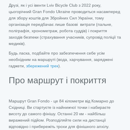
Друзі, як і усі івенти Lviv Bicycle Club з 2022 року,
цьогорічний Gran Fondo Ukraine проводиться насамперед
для збору коштів для Збройних Сил України, тому
організація передбачає лише базові витрати (пальне,
поліграфія, хронометраж, робота суддів) і покриття
заходів безпеки (страхування учасників, супровід поліції та
медиків).
Будь ласка, подбайте про забезпечення себе усім
необхідним на маршруті (вода, харчування, заряджені
гаджети,
збережений трек
).
Про маршрут і покриття
Маршрут Gran Fondo - це 84 кілометри від Комарно до
Східниці. Ви стартуєте із найнижчої точки і набираєте
висоту до самого фінішу. Останні 20 км - найбільш
виражений підйом. Розподіляйте сили на дистанції
відповідно і прибережіть трохи для фінішного апхілу.