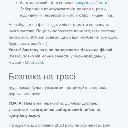
багаторазовий - фіксується
на взутті лівої ноги
.
Заборонено прикручувати чіп до керма, рами,
підсиділу чи перевозити його у кофрі, кишені і т.д.
Не забудьте на фініші здати чіп і отримати внесену за
нього заставу. Якщо ви побажаєте пожертвувати заставу
на користь ЗСУ, ми будемо щиро вдячні! Але чіп все одно,
будь ласка, здайте :)
Увага! Заставу
за чіпи повертаємо тільки на фініші
(безкоштовно чіп можна занести у будь-який день у
магазин
MtbStock
).
Безпека на трасі
Будь ласка, будьте уважними і дотримуйтеся правил
дорожнього руху.
УВАГА!
Навіть на перекритих ділянках дистанції
учасникам
категорично заборонений виїзд на
зустрічну смугу
.
Нагадуємо, що з травня 2023 року на усіх івентах Lviv