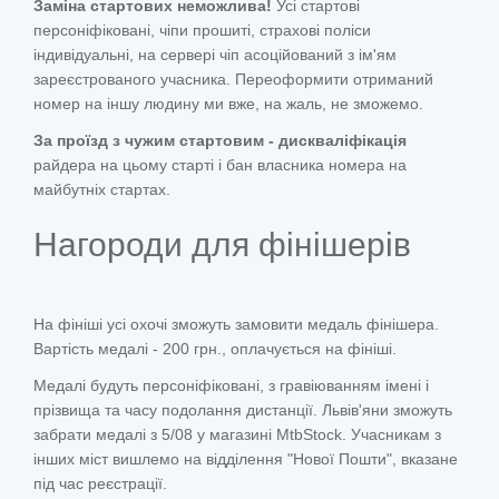
Заміна стартових неможлива!
Усі стартові
персоніфіковані, чіпи прошиті, страхові поліси
індивідуальні, на сервері чіп асоційований з ім'ям
зареєстрованого учасника. Переоформити отриманий
номер на іншу людину ми вже, на жаль, не зможемо.
За проїзд з чужим стартовим - дискваліфікація
райдера на цьому старті і бан власника номера на
майбутніх стартах.
Нагороди для фінішерів
На фініші усі охочі зможуть замовити медаль фінішера.
Вартість медалі - 200 грн., оплачується на фініші.
Медалі будуть персоніфіковані, з гравіюванням імені і
прізвища та часу подолання дистанції. Львів'яни зможуть
забрати медалі з 5/08 у магазині MtbStock. Учасникам з
інших міст вишлемо на відділення "Нової Пошти", вказане
під час реєстрації.