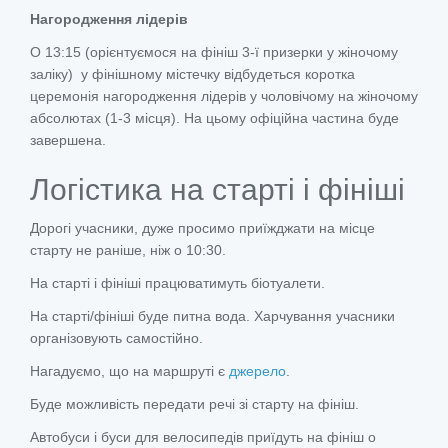
Нагородження лідерів
О 13:15 (орієнтуємося на фініш 3-ї призерки у жіночому
заліку) у фінішному містечку відбудеться коротка
церемонія нагородження лідерів у чоловічому на жіночому
абсолютах (1-3 місця). На цьому офіційна частина буде
завершена.
Логістика на старті і фініші
Дорогі учасники, дуже просимо приїжджати на місце
старту не раніше, ніж о 10:30.
На старті і фініші працюватимуть біотуалети.
На старті/фініші буде питна вода. Харчування учасники
організовують самостійно.
Нагадуємо, що на маршруті є
джерело
.
Буде можливість передати речі зі старту на фініш.
Автобуси і буси для велосипедів приїдуть на фініш о