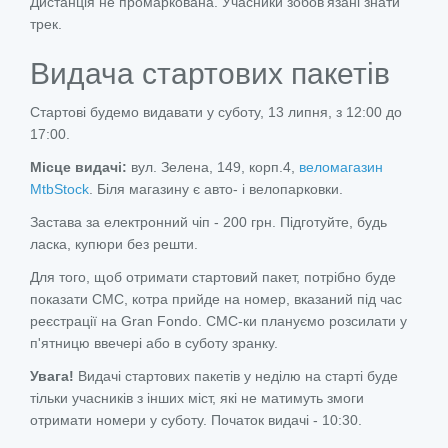
Дистанція не промаркована. Учасники зобов'язані знати
трек.
Видача стартових пакетів
Стартові будемо видавати у суботу, 13 липня, з 12:00 до
17:00.
Місце видачі:
вул. Зелена, 149, корп.4,
веломагазин
MtbStock
. Біля магазину є авто- і велопарковки.
Застава за електронний чіп - 200 грн. Підготуйте, будь
ласка, купюри без решти.
Для того, щоб отримати стартовий пакет, потрібно буде
показати СМС, котра прийде на номер, вказаний під час
реєстрації на Gran Fondo. СМС-ки плануємо розсилати у
п'ятницю ввечері або в суботу зранку.
Увага!
Видачі стартових пакетів у неділю на старті буде
тільки учасників з інших міст, які не матимуть змоги
отримати номери у суботу. Початок видачі - 10:30.