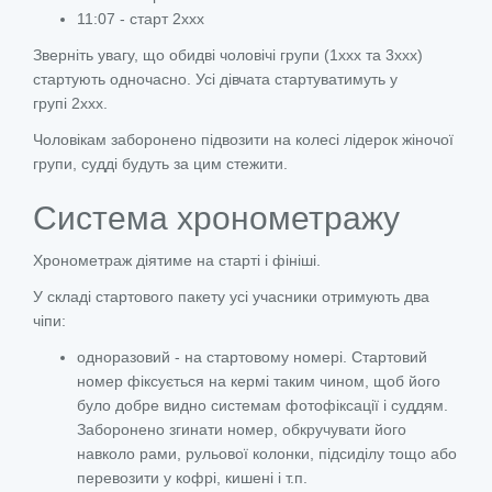
11:07 - старт 2ххх
Зверніть увагу, що обидві чоловічі групи (1ххх та 3ххх)
стартують одночасно. Усі дівчата стартуватимуть у
групі 2ххх.
Чоловікам заборонено підвозити на колесі лідерок жіночої
групи, судді будуть за цим стежити.
Система хронометражу
Хронометраж діятиме на старті і фініші.
У складі стартового пакету усі учасники отримують два
чіпи:
одноразовий - на стартовому номері. Стартовий
номер фіксується на кермі таким чином, щоб його
було добре видно системам фотофіксації і суддям.
Заборонено згинати номер, обкручувати його
навколо рами, рульової колонки, підсиділу тощо або
перевозити у кофрі, кишені і т.п.