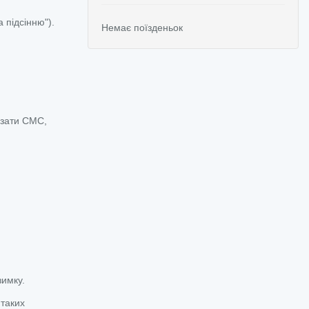
 підсінню").
Немає поїзденьок
азати СМС,
зимку.
 таких