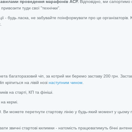
правилами проведення марафонів АСР.
Відповідно, ми сапортимо 
привозити туди свої "технічки".
ії - будь ласка, не забувайте поінформувати про це організаторів. 
.
кета багаторазовий чіп, за котрий ми беремо заставу 200 грн. Заста
іп кріпиться на лівій нозі
наступним чином
.
ів на старті, КП та фініші.
на кермі.
0. Ви можете перетнути стартову лінію у будь-який момент у цьому п
ти звичні стартові килимки - натомість працюватимуть бічні антени