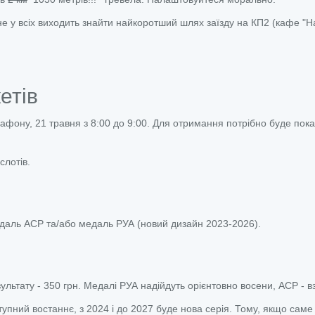
не у всіх виходить знайти найкоротший шлях заїзду на КП2 (кафе "На
етів
рафону, 21 травня з 8:00 до 9:00. Для отримання потрібно буде пок
слотів.
едаль АСР та/або медаль РУА (новий дизайн 2023-2026).
ультату - 350 грн. Медалі РУА надійдуть орієнтовно восени, АСР - в
пний востаннє, з 2024 і до 2027 буде нова серія. Тому, якщо саме