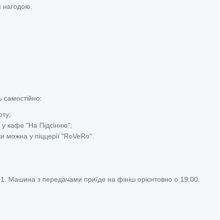
я нагодою.
 самостійно:
рту;
у кафе "На Підсінню";
ки можна у піццерії "RoVeRo".
П1. Машина з передачами приїде на фініш орієнтовно о 19:00.