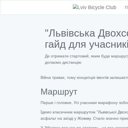
П
"Львівська Двохсо
гайд для учасник
Де отримати стартовий, яким буде маршрут, 
долаємо дистанцію
Війна триває, тому концепція івентів залишаєт
Маршрут
Перше і головне. Усі учасники марафону зобов
Їдемо класичним маршрутом "Львівської Двохсо
асфальт на заїзді у Жовкву. Стало значно при
У Зіболках теж усе
по-старому
- на вас чекаю