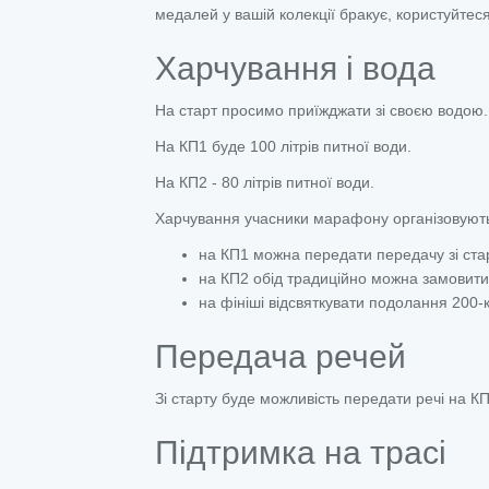
медалей у вашій колекції бракує, користуйтес
Харчування і вода
На старт просимо приїжджати зі своєю водою.
На КП1 буде 100 літрів питної води.
На КП2 - 80 літрів питної води.
Харчування учасники марафону організовують
на КП1 можна передати передачу зі ста
на КП2 обід традиційно можна замовити 
на фініші відсвяткувати подолання 200-
Передача речей
Зі старту буде можливість передати речі на К
Підтримка на трасі