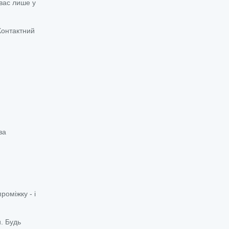
вас лише у
Контактний
ва
роміжку - і
. Будь