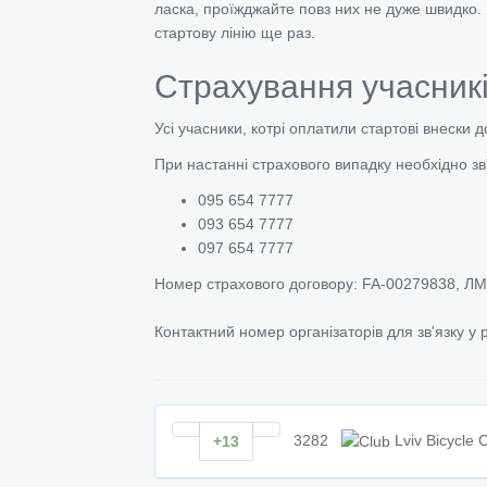
ласка, проїжджайте повз них не дуже швидко. 
стартову лінію ще раз.
Страхування учасник
Усі учасники, котрі оплатили стартові внески 
При настанні страхового випадку необхідно зв
095 654 7777
093 654 7777
097 654 7777
Номер страхового договору: FA-00279838, ЛМ
Контактний номер організаторів для зв'язку у 
3282
Lviv Bicycle 
+13