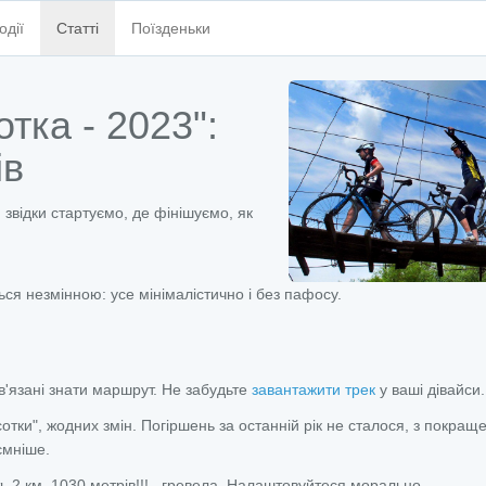
одії
Статті
Поїзденьки
тка - 2023":
ів
звідки стартуємо, де фінішуємо, як
ься незмінною: усе мінімалістично і без пафосу.
'язані знати маршрут. Не забудьте
завантажити трек
у ваші дівайси.
тки", жодних змін. Погіршень за останній рік не сталося, з покраще
ємніше.
ть
2 км
1030 метрів!!! гревела. Налаштовуйтеся морально.