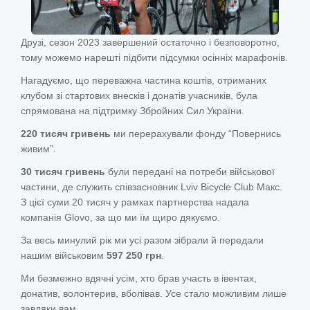
Друзі, сезон 2023 завершений остаточно і безповоротно,
тому можемо нарешті підбити підсумки осінніх марафонів.
Нагадуємо, що переважна частина коштів, отриманих
клубом зі стартових внесків і донатів учасників, була
спрямована на підтримку Збройних Сил України.
220 тисяч гривень
ми перерахували фонду “Повернись
живим”.
30 тисяч гривень
були передані на потреби військової
частини, де служить співзасновник Lviv Bicycle Club Макс.
З цієї суми 20 тисяч у рамках партнерства надала
компанія Glovo, за що ми їм щиро дякуємо.
За весь минулий рік ми усі разом зібрали й передали
нашим військовим
597 250 грн
.
Ми безмежно вдячні усім, хто брав участь в івентах,
донатив, волонтерив, вболівав. Усе стало можливим лише
завдяки вам.