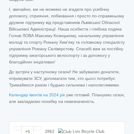
І, звичайно, ми не можемо не згадати про усебічну
допомогу, сприяння, лобіювання і просто по-справжньому
дружню підтримку від представників Львівської Обласної
Військової Адміністрації. Наша особиста і глибока подяка
Голові ЛОВА Максиму Козицькому, начальнику управління
молоді та спорту Роману Хим'яку та головному спеціалісту
управління Роману Селіверстову. Спасибі вам за постійну
підтримку аматорського велоспорту і за допомогу у
благодійних ініціативах!
До зустрічі у наступному сезоні! Не забуваємо донатити,
пітримувати ЗСУ, допомагати тим, хто цього потребує.
Тримаймося разом і будьмо сильними і наполегливими.
Календар івентів на 2024 рік
уже готовий. Плануємо сезон,
але закладаємо похибку на невизначеність.
2862
Lviv Bicycle Club
+5