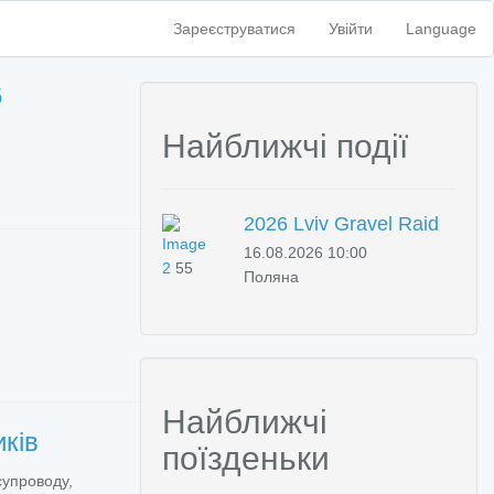
Зареєструватися
Увійти
Language
6
Найближчі події
2026 Lviv Gravel Raid
16.08.2026 10:00
2
55
Поляна
Найближчі
иків
поїзденьки
супроводу,