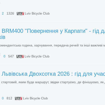
.
2
1326
Lviv Bicycle Club
и
BRM400 "Повернення у Карпати" - гід д
ів
комендантська година, харчування, передача речей та інші важливі
0
547
Lviv Bicycle Club
и
Львівська Двохсотка 2026 : гід для уча
 стартовий, яким буде маршрут, звідки стартуємо, де фінішуємо, як
0
812
Lviv Bicycle Club