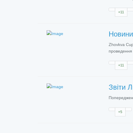
+11
Новин
Zhovkva Cup 
проведення 
+11
Звіти
Л
Попередженн
+5