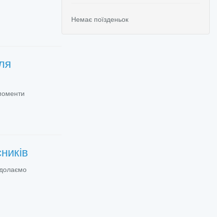
Немає поїзденьок
ля
 моменти
сників
 долаємо