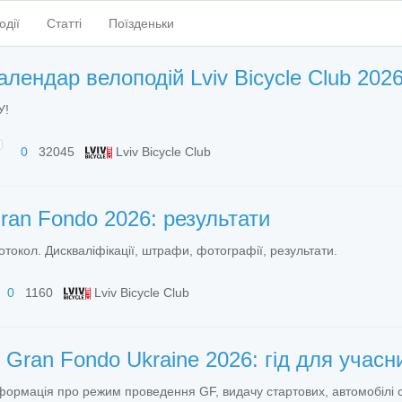
одії
Статті
Поїзденьки
алендар велоподій Lviv Bicycle Club 202
У!
0
32045
Lviv Bicycle Club
ran Fondo 2026: результати
отокол. Дискваліфікації, штрафи, фотографії, результати.
0
1160
Lviv Bicycle Club
и
Gran Fondo Ukraine 2026: гід для учасн
формація про режим проведення GF, видачу стартових, автомобілі 