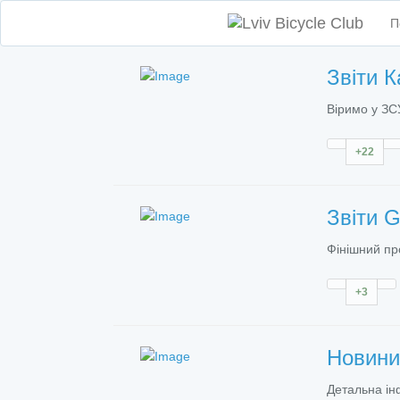
П
Звіти
К
Віримо у ЗС
+22
Звіти
G
Фінішний пр
+3
Новин
Детальна ін