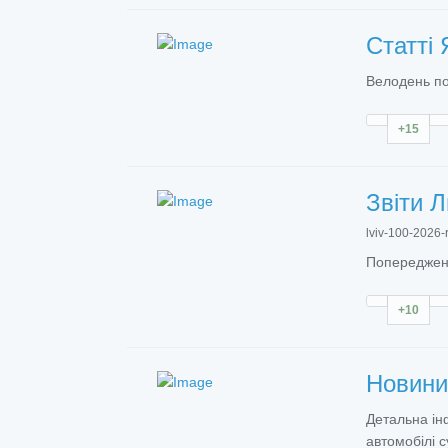
Статті
Велодень по
+15
Звіти
Л
lviv-100-2026-
Попередженн
+10
Новин
Детальна ін
автомобілі с