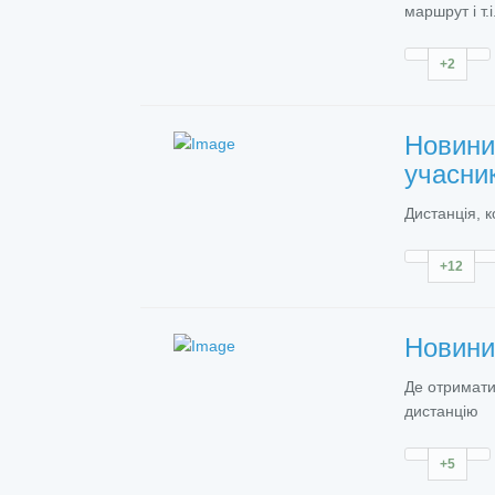
маршрут і т.і
+2
Новин
учасник
Дистанція, 
+12
Новин
Де отримати
дистанцію
+5