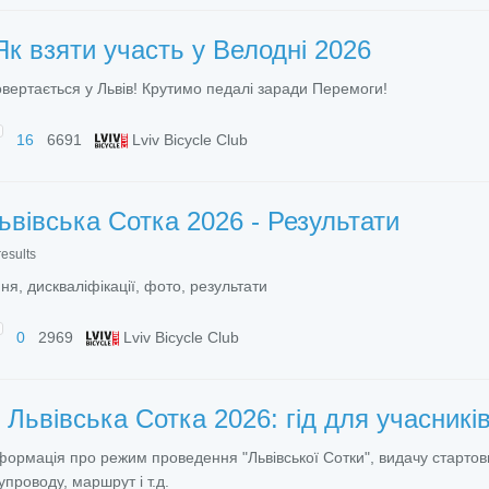
Як взяти участь у Велодні 2026
вертається у Львів! Крутимо педалі заради Перемоги!
16
6691
Lviv Bicycle Club
ьвівська Сотка 2026 - Результати
results
я, дискваліфікації, фото, результати
0
2969
Lviv Bicycle Club
и
Львівська Сотка 2026: гід для учасникі
формація про режим проведення "Львівської Сотки", видачу стартов
упроводу, маршрут і т.д.