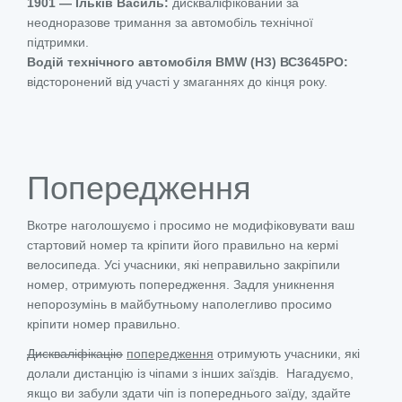
1901 — Ільків Василь:
дискваліфікований за
неодноразове тримання за автомобіль технічної
підтримки.
Водій технічного автомобіля BMW (НЗ) ВС3645РО:
відсторонений від участі у змаганнях до кінця року.
Попередження
Вкотре наголошуємо і просимо не модифіковувати ваш
стартовий номер та кріпити його правильно на кермі
велосипеда. Усі учасники, які неправильно закріпили
номер, отримують попередження. Задля уникнення
непорозумінь в майбутньому наполегливо просимо
кріпити номер правильно.
Дискваліфікацію
попередження
отримують учасники, які
долали дистанцію із чіпами з інших заїздів. Нагадуємо,
якщо ви забули здати чіп із попереднього заїду, здайте