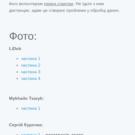
його волонтерам
перед стартом
. Не їдьте з ним
дистанцію, адже це створює проблеми у обробці даних.
Фото:
LiDok
:
частина 1
частина 2
частина 3
частина 4
Mykhailo Tsaryk:
частина 1
Сергій Курочка:
частина 1
- реєстрація, старт