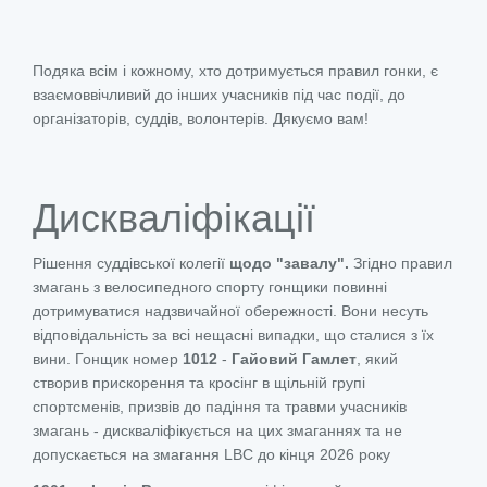
Подяка всім і кожному, хто дотримується правил гонки, є
взаємоввічливий до інших учасників під час події, до
організаторів, суддів, волонтерів. Дякуємо вам!
Дискваліфікації
Рішення суддівської колегії
щодо "завалу".
Згідно правил
змагань з велосипедного спорту гонщики повинні
дотримуватися надзвичайної обережності. Вони несуть
відповідальність за всі нещасні випадки, що сталися з їх
вини. Гонщик номер
1012
-
Гайовий Гамлет
, який
створив прискорення та кросінг в щільній групі
спортсменів, призвів до падіння та травми учасників
змагань - дискваліфікується на цих змаганнях та не
допускається на змагання LBC до кінця 2026 року