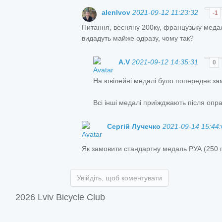
alenlvov
2021-09-12 11:23:32
-1
Питання, весняну 200ку, французьку медаль
видадуть майже одразу, чому так?
A.V
2021-09-12 14:35:31
0
На ювілейні медалі було попереднє за
Всі інші медалі приїжджають після оп
Сергій Лучечко
2021-09-14 15:44:
Як замовити стандартну медаль РУА (250 г
Увійдіть, щоб коментувати
2026 Lviv Bicycle Club