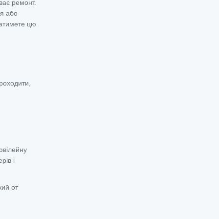
ває ремонт.
ся або
латимете цю
роходити,
ювілейну
рів і
кий от