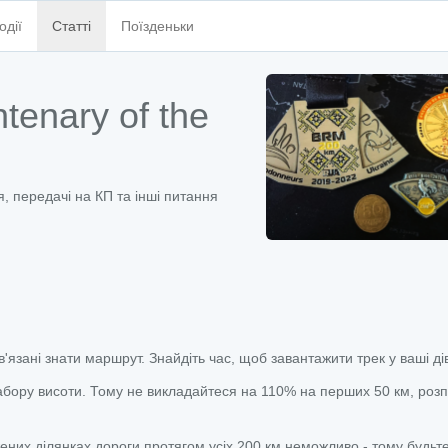
одії
Статті
Поїзденьки
tenary of the
я, передачі на КП та інші питання
'язані знати маршрут. Знайдіть час, щоб завантажити трек у ваші ді
бору висоти. Тому не викладайтеся на 110% на перших 50 км, роз
жених ділянках дороги протягом усіх 200 км неможливо - тому будьт