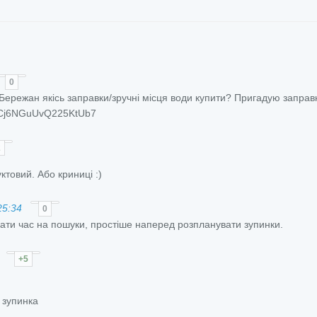
0
 Бережан якісь заправки/зручні місця води купити? Пригадую заправк
s/Cj6NGuUvQ225KtUb7
2
ктовий. Або криниці :)
25:34
0
ати час на пошуки, простіше наперед розпланувати зупинки.
+5
ш зупинка