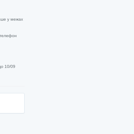
ише у межах
й телефон
до 10/09