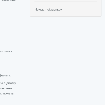
Немає поїзденьок
оломинь.
фальту.
км підйому
товлена
ах можуть