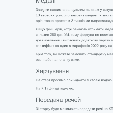
Медалі
Завдяки нашим французьким колегам у ситуаці
10 вересня усім, хто замовив медалі, їх виста
орієнтовно протягом 2 тижнів ми видаємо/над
Якщо фінішерів, котрі бажають отримати меда
сплатив 280 грн. Усі, кому фортуна не посміх
дозамовлення і виготовить додаткову партію м
сертифікат на один з марафонів 2022 року на в
Крім того, ви можете замовити стандартну мед
осені або на початку зими.
Харчування
На старт просимо приїжджати зі своєю водою
На КП і фініші годуємо.
Передача речей
Зі старту буде можливість передати речі на К