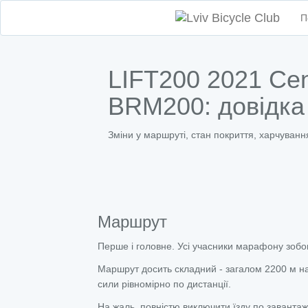
П
LIFT200 2021 Cen
BRM200: довідка
Зміни у маршруті, стан покриття, харчуванн
Маршрут
Перше і головне. Усі учасники марафону зобов
Маршрут досить складний - загалом 2200 м на
сили рівномірно по дистанції.
На жаль, повністю виключити їзду по заванта