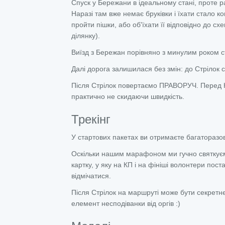
Спуск у Бережани в ідеальному стані, проте р
Наразі там вже немає бруківки і їхати стало 
пройти пішки, або об'їхати її відповідно до 
ділянку).
Виїзд з Бережан порівняно з минулим роком 
Далі дорога залишилася без змін: до Стрілок 
Після Стрілок повертаємо ПРАВОРУЧ. Перед 
практично не скидаючи швидкість.
Трекінг
У стартових пакетах ви отримаєте багаторазови
Оскільки нашим марафоном ми гучно святкуєм
картку, у яку на КП і на фініші волонтери пост
відмічатися.
Після Стрілок на маршруті може бути секретне
елемент несподіванки від оргів :)