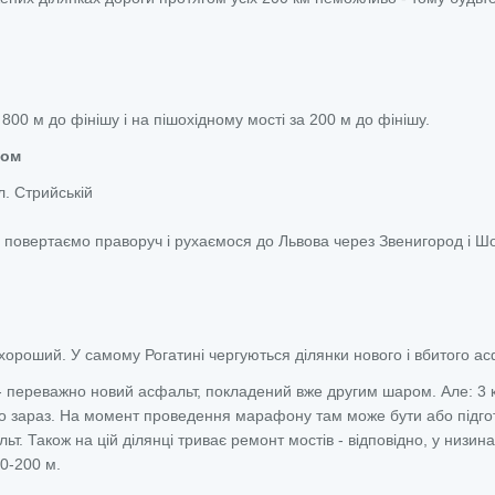
800 м до фінішу і на пішохідному мості за 200 м до фінішу.
ком
. Стрийській
а повертаємо праворуч і рухаємося до Львова через Звенигород і Ш
хороший. У самому Рогатині чергуються ділянки нового і вбитого ас
 - переважно новий асфальт, покладений вже другим шаром. Але: 3 
о зараз. На момент проведення марафону там може бути або підго
 Також на цій ділянці триває ремонт мостів - відповідно, у низин
0-200 м.