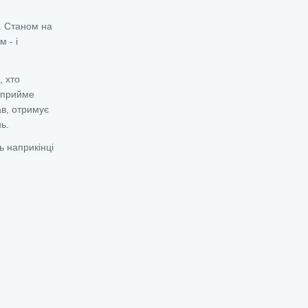
. Станом на
 - і
, хто
и прийме
ав, отримує
ь.
ь наприкінці