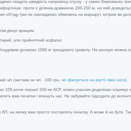
адимо скидати швидкість наприкінці спуску - у самих Бережанах три
комфортніше, проте є ділянка довжиною 200-250 м, на якій доведеть
схеми об'їзду (ми не накладаємо обмежень на маршрут, котрим ви до
став дещо кращим.
старий, але прийнятний асфальт.
Коцурівим долаємо 1080 м трендового гревелу. На шосере можна п
й чіп (застава за чіп - 100 грн,
чіп фіксується на взутті лівої ноги
).
о 100-річчя першої 200-ки ACP, кожен учасник додатково отримує 
авлять вам печатки і впишуть час. Не забувайте підходити до волонте
 КП, на якому вам просто поставлять печатку. А може й не бути. Та