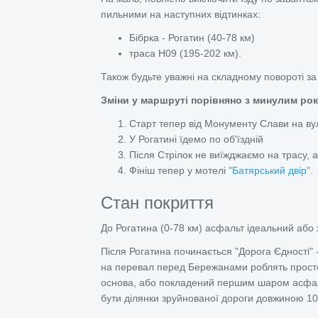
пильними на наступних відтинках:
Бібрка - Рогатин (40-78 км)
траса Н09 (195-202 км).
Також будьте уважні на складному повороті за 
Зміни у маршруті порівняно з минулим ро
Старт тепер від Монументу Слави на вул
У Рогатині їдемо по об'їздній
Після Стрілок не виїжджаємо на трасу, 
Фініш тепер у мотелі
"Батярський двір"
.
Стан покриття
До Рогатина (0-78 км) асфальт ідеальний або 
Після Рогатина починається "Дорога Єдності"
на перевал перед Бережанами роблять прост
основа, або покладений першим шаром асфальт.
бути ділянки зруйнованої дороги довжиною 10