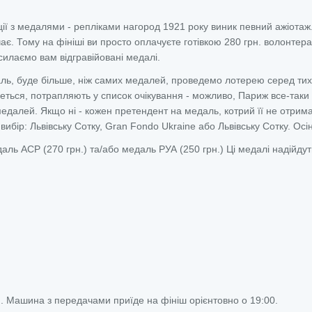
ї з медалями - репліками нагород 1921 року виник певний ажіотаж
чає. Тому на фініші ви просто оплачуєте готівкою 280 грн. волонтерам
силаємо вам відгравійовані медалі.
ль, буде більше, ніж самих медалей, проведемо лотерею серед тих
неться, потрапляють у список очікування - можливо, Париж все-так
едалей. Якщо ні - кожен претендент на медаль, котрий її не отрим
ибір: Львівську Сотку, Gran Fondo Ukraine або Львівську Сотку. Осін
аль АСР (270 грн.) та/або медаль РУА (250 грн.) Ці медалі надійдут
.
П. Машина з передачами приїде на фініш орієнтовно о 19:00.