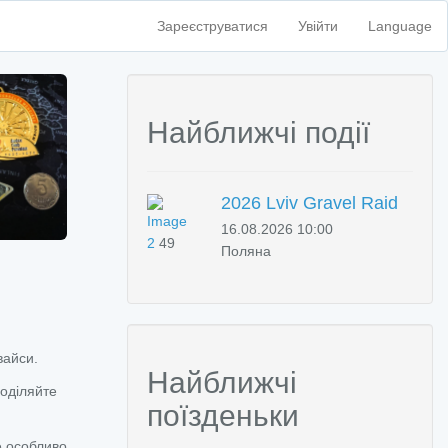
Зареєструватися
Увійти
Language
Найближчі події
2026 Lviv Gravel Raid
16.08.2026 10:00
2
49
Поляна
вайси.
Найближчі
поділяйте
поїзденьки
е особливо