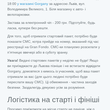
18:00
у магазині Gorgany
за адресою Львів, вул.
Володимира Великого, 1. Біля магазину є авто- і
велопарковки.
Застава за електронний чіп - 200 грн. Підготуйте, будь
ласка, купюри без решти.
Для того, щоб отримати стартовий пакет, потрібно буде
показати СМС, котра прийде на номер, вказаний під час
реєстрації на Gran Fondo. СМС-ки плануємо розсилати у
п'ятницю ввечері або в суботу зранку.
Увага!
Видачі стартових пакетів у неділю не буде! Якщо
ви приїжджаєте до Львова пізніше і не встигаєте відвідати
Gorgany, домовтеся з кимось із учасників, щоб ваш пакет
отримали за вас (для цього людині потрібно буде
переслати вашу СМС). Ці обмеження - частина заходів
безпеки. Заздалегідь дякуємо усім за розуміння.
Логістика на старті і фініші
Просимо приїжджати на місце старту не раніше, ніж о