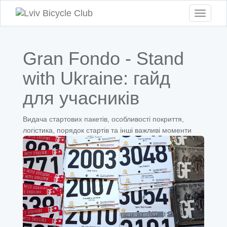
Toggle
navigati
Gran Fondo - Stand
with Ukraine: гайд
для учасників
Видача стартових пакетів, особливості покриття,
логістика, порядок стартів та інші важливі моменти