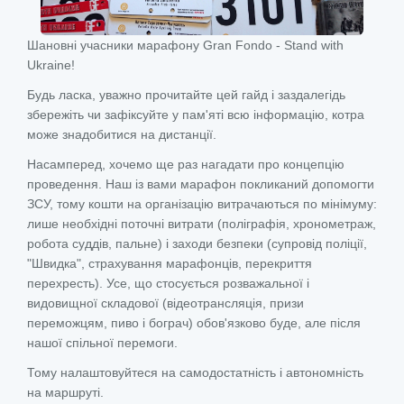
Шановні учасники марафону Gran Fondo - Stand with
Ukraine!
Будь ласка, уважно прочитайте цей гайд і заздалегідь
збережіть чи зафіксуйте у пам'яті всю інформацію, котра
може знадобитися на дистанції.
Насамперед, хочемо ще раз нагадати про концепцію
проведення. Наш із вами марафон покликаний допомогти
ЗСУ, тому кошти на організацію витрачаються по мінімуму:
лише необхідні поточні витрати (поліграфія, хронометраж,
робота суддів, пальне) і заходи безпеки (супровід поліції,
"Швидка", страхування марафонців, перекриття
перехресть). Усе, що стосується розважальної і
видовищної складової (відеотрансляція, призи
переможцям, пиво і бограч) обов'язково буде, але після
нашої спільної перемоги.
Тому налаштовуйтеся на самодостатність і автономність
на маршруті.