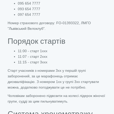
095 654 7777
093 654 7777
097 654 7777
Номер страхового договору: FO-01393322, ЛМГО
"Львівський Велоклуб".
Порядок стартів
11:00 - старт 1ххх
11:07 - старт 2ххх
11:15 - старт 3ххх
Старт учасників з номерами 3хх у першій групі
заборонений, за це марафонець отримає
дискваліфікацію. З номером 1хх у групі 3хх стартувати
можна, додатково погоджувати це не потрібно.
Чоловікам заборонено підвозити на колесі лідерок жіночої
групи, судді за цим пильнуватимуть.
Система хронометражу