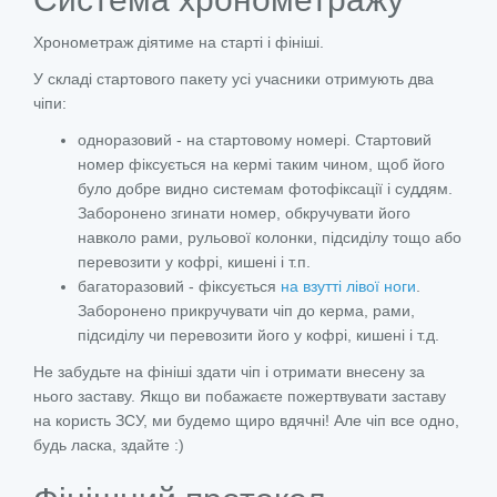
Хронометраж діятиме на старті і фініші.
У складі стартового пакету усі учасники отримують два
чіпи:
одноразовий - на стартовому номері. Стартовий
номер фіксується на кермі таким чином, щоб його
було добре видно системам фотофіксації і суддям.
Заборонено згинати номер, обкручувати його
навколо рами, рульової колонки, підсиділу тощо або
перевозити у кофрі, кишені і т.п.
багаторазовий - фіксується
на взутті лівої ноги
.
Заборонено прикручувати чіп до керма, рами,
підсиділу чи перевозити його у кофрі, кишені і т.д.
Не забудьте на фініші здати чіп і отримати внесену за
нього заставу. Якщо ви побажаєте пожертвувати заставу
на користь ЗСУ, ми будемо щиро вдячні! Але чіп все одно,
будь ласка, здайте :)