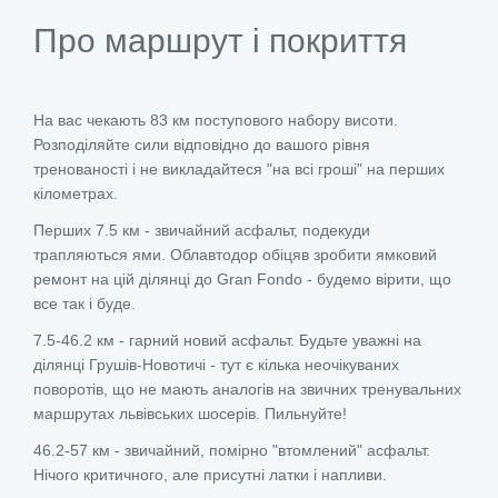
Про маршрут і покриття
На вас чекають 83 км поступового набору висоти.
Розподіляйте сили відповідно до вашого рівня
тренованості і не викладайтеся "на всі гроші" на перших
кілометрах.
Перших 7.5 км - звичайний асфальт, подекуди
трапляються ями. Облавтодор обіцяв зробити ямковий
ремонт на цій ділянці до Gran Fondo - будемо вірити, що
все так і буде.
7.5-46.2 км - гарний новий асфальт. Будьте уважні на
ділянці Грушів-Новотичі - тут є кілька неочікуваних
поворотів, що не мають аналогів на звичних тренувальних
маршрутах львівських шосерів. Пильнуйте!
46.2-57 км - звичайний, помірно "втомлений" асфальт.
Нічого критичного, але присутні латки і напливи.