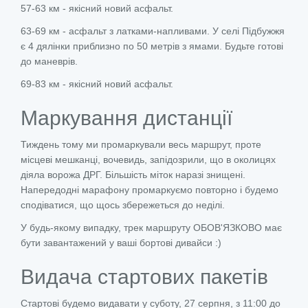
57-63 км - якісний новий асфальт.
63-69 км - асфальт з латками-напливами. У селі Підбужжя
є 4 дялінки приблизно по 50 метрів з ямами. Будьте готові
до маневрів.
69-83 км - якісний новий асфальт.
Маркування дистанції
Тиждень тому ми промаркували весь маршрут, проте
місцеві мешканці, вочевидь, запідозрили, що в околицях
діяла ворожа ДРГ. Більшість міток наразі знищені.
Напередодні марафону промаркуємо повторно і будемо
сподіватися, що щось збережеться до неділі.
У будь-якому випадку, трек маршруту ОБОВ'ЯЗКОВО має
бути завантажений у ваші бортові дивайси :)
Видача стартових пакетів
Стартові будемо видавати у суботу, 27 серпня, з 11:00 до