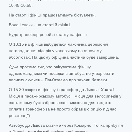
10:45-10:55.
На старті і фініші працюватимуть біотуалети.
Вода і снеки - на старті й фініші.
Буде трансфер речей зі старту на фініш.
О 13:15 на фініші відбудеться лаконічна церемонія
нагородження лідерів у чоловічому на жіночому
абсолютах. На цьому офіційна частина буде завершена.
Дуже просимо тих, хто очікуватиме фінішу
однокомандників чи посадки в автобус, не утворювати
великих скупчень. Пам'ятаємо про заходи безпеки.
О 15:30 закриття фінішу і трансфер до Львова.
Увага!
Місця в пасажирському автобусі і місця для велосипедів у
вантажному бусі заброньовані виключно для тих, хто
оплатив трансфер (а не просто обрав цю опцію під час
реєстрації).
Автобус до Львова їхатиме через Комарно. Точка прибуття
у Львові - приміський залізничний вокзал.