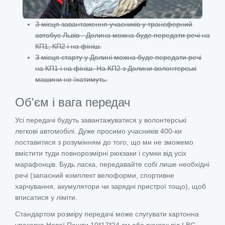
З місця завантаження учасників у трансферний
автобус Львів - Долина можна буде передати речі на
КП1, КП2 і на фініш.
З місця старту у Долині можна буде передати речі
на КП1 і на фініш. На КП2 з Долини волонтерські
машини не їхатимуть.
Об'єм і вага передач
Усі передачі будуть завантажуватися у волонтерські
легкові автомобілі. Дуже просимо учасників 400-ки
поставитися з розумінням до того, що ми не зможемо
вмістити туди повнорозмірні рюкзаки і сумки від усіх
марафонців. Будь ласка, передавайте собі лише необхідні
речі (запасний комплект велоформи, спортивне
харчування, акумулятори чи зарядні пристрої тощо), щоб
вписатися у ліміти.
Стандартом розміру передачі може слугувати картонна
упаковка Нової Пошти 10*17*24 см або рюкзак від LBC.