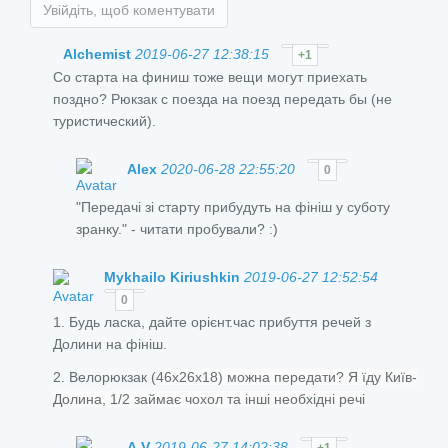
Увійдіть, щоб коментувати
Alchemist
2019-06-27 12:38:15
+1
Со старта на финиш тоже вещи могут приехать
поздно? Рюкзак с поезда на поезд передать бы (не
туристический).
Alex
2020-06-28 22:55:20
0
"
Передачі зі старту прибудуть на фініш у суботу
зранку." - читати пробували? :)
Mykhailo Kiriushkin
2019-06-27 12:52:54
0
1. Будь ласка, дайте орієнт.час прибуття речей з
Долини на фініш.
2. Велорюкзак (
46x26x18) можна передати? Я їду Київ-
Долина, 1/2 займає чохол та інші необхідні речі
A.V
2019-06-27 14:02:38