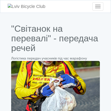
Toggle
navigati
"Світанок на
перевалі" - передача
речей
Логістика передач учасників під час марафону