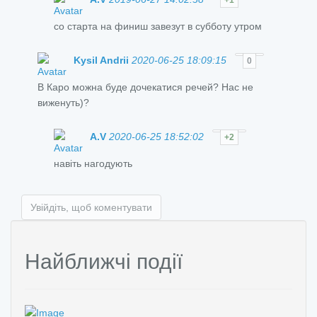
+1
со старта на финиш завезут в субботу утром
Kysil Andrii
2020-06-25 18:09:15
0
В Каро можна буде дочекатися речей? Нас не
виженуть)?
A.V
2020-06-25 18:52:02
+2
навіть нагодують
Увійдіть, щоб коментувати
Найближчі події