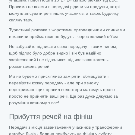
Просимо не класти в передачі рідини чи продукти, котрі
можуть зіпсувати речі інших учасників, а також будь-яку
скляну тару.
Туристичні рюкзаки з жорсткими ортопедичними спинками
в машини прийматися не будуть - через великий об'єм.
Не забувайте підписати свою передачу - таким чином,
щоб підпис було добре видно і він був надійно
зафіксований і не відвалився під час завантажень-
розвантажень речей.
Ми не будемо прискіпливо заміряти, обмацувати і
перевіряти кожну передачу - але при явному
недотриманні цих правил волонтери матимуть право
просто не прийняти ваші речі. Ще раз дуже дякуємо за
розуміння кожному з вас!
Прибуття речей на фініш
Передачі з місця завантаження учасників у трансферний
автобус Львів - Долина прибудуть на фініш у суботу