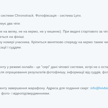
истеми Chronotrack. Фотофіксація - система Lynx.
мує два чіпи:
е на вилку, не на кермо, не у кишеню). При видачі стартового за чі
ється на фініші.
у номері учасника. Кріпиться винятково спереду на кермо таким ч
ації і суддям.
венту у режимі онлайн - це "сирі" дані чіпової системи, котрі не є ос
сля опрацювання результатів фотофінішу, інформації від суддів, фот
менту завершення марафону. Адреса для подання скарг:
info@lvivbi
 фото- і відеопідтвердженнями.