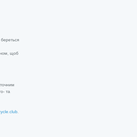
п береться
ином, щоб
таточним
о- та
cycle.club
.