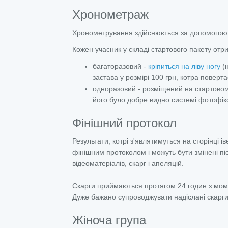
Хронометраж
Хронометрування здійснюється за допомогою с
Кожен учасник у складі стартового пакету отри
багаторазовий -
кріпиться на ліву ногу
(н
застава у розмірі 100 грн, котра поверта
одноразовий - розміщений на стартовом
його було добре видно системі фотофікс
Фінішний протокол
Результати, котрі з'являтимуться на сторінці і
фінішним протоколом і можуть бути змінені пі
відеоматеріалів, скарг і апеляцій.
Скарги приймаються протягом 24 годин з мо
Дуже бажано супроводжувати надіслані скарги
Жіноча група