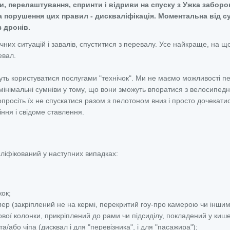
, перелаштування, спринти і відриви на спуску з Ужка заборон
а порушення цих правил - дискваліфікація. Моментальна від с
з дронів.
чних ситуацій і завалів, спуститися з перевалу. Усе найкраще, на що
евал.
уть користуватися послугами "технічок". Ми не маємо можливості п
б мінімальні сумніви у тому, що вони зможуть впоратися з велосипед
опросіть їх не спускатися разом з пелотоном вниз і просто дочекати
ння і свідоме ставлення.
ліфікований у наступних випадках:
ок;
ер (закріплений не на кермі, перекритий гоу-про камерою чи інши
вої колонки, прикріплений до рами чи підсиділу, покладений у киш
/або чіпа (дисквал і для "перевізника", і для "пасажира");