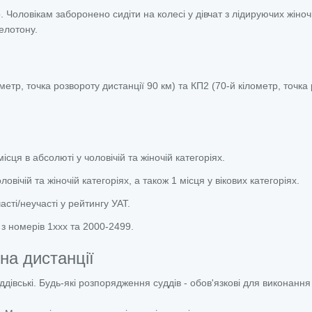
Чоловікам заборонено сидіти на колесі у дівчат з лідируючих жіноч
пелотону.
метр, точка розвороту дистанції 90 км) та КП2 (70-й кілометр, точка
сця в абсолюті у чоловічій та жіночій категоріях.
ловічій та жіночій категоріях, а також 1 місця у вікових категоріях.
ті/неучасті у рейтингу УАТ.
 номерів 1ххх та 2000-2499.
на дистанції
дівські. Будь-які розпорядження суддів - обов'язкові для виконання