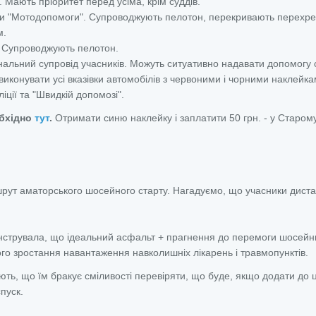
 Мають пріоритет перед усіма, крім суддів.
ми "Мотодопомоги". Супроводжують пелотон, перекривають перехре
м.
ї. Супроводжують пелотон.
нальний супровід учасників. Можуть ситуативно надавати допомогу 
иконувати усі вказівки автомобілів з червоними і чорними наклейка
іції та "Швидкій допомозі".
обхідно
тут
.
Отримати синю наклейку і заплатити 50 грн. - у Старом
ут аматорського шосейного старту. Нагадуємо, що учасники дистан
онструвала, що ідеальний асфальт + прагнення до перемоги шосейн
кого зростання навантаження навколишніх лікарень і травмопунктів.
ть, що їм бракує сміливості перевіряти, що буде, якщо додати до 
пуск.