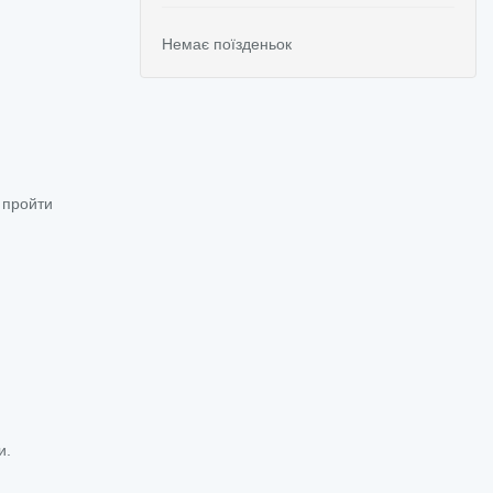
Немає поїзденьок
а пройти
и.