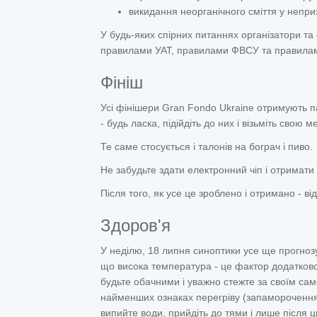
викидання неорганічного сміття у непри
У будь-яких спірних питаннях організатори та 
правилами УАТ, правилами ФВСУ та правила
Фініш
Усі фінішери Gran Fondo Ukraine отримують па
- будь ласка, підійдіть до них і візьміть свою 
Те саме стосується і талонів на бограч і пиво.
Не забудьте здати електронний чіп і отримати 
Після того, як усе це зроблено і отримано - в
Здоров'я
У неділю, 18 липня синоптики усе ще прогно
що висока температура - це фактор додатково
будьте обачними і уважно стежте за своїм сам
найменших ознаках перегріву (запаморочення, 
випийте води, прийдіть до тями і лише після 