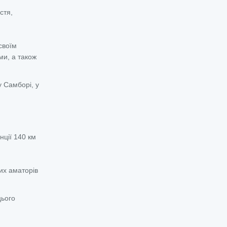
стя,
своїм
ми, а також
у Самборі, у
ції 140 км
их аматорів
цього