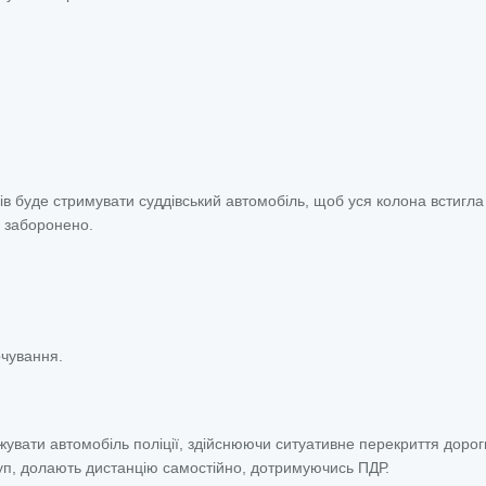
рів буде стримувати суддівський автомобіль, щоб уся колона встигл
в заборонено.
рчування.
джувати автомобіль поліції, здійснюючи ситуативне перекриття дорог
груп, долають дистанцію самостійно, дотримуючись ПДР.