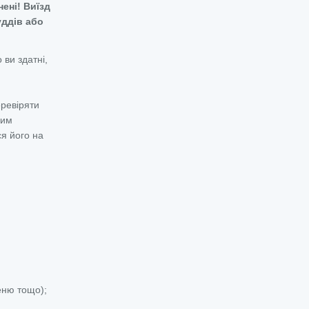
ені! Виїзд
уддів або
 ви здатні,
еревіряти
ним
ся його на
м
еню тощо);