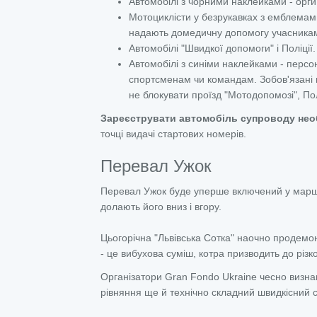
Автомобілі з чорними наклейками - орги.
Мотоциклісти у безрукавках з емблема
надають домедичну допомогу учасника
Автомобілі "Швидкої допомоги" і Поліці
Автомобілі з синіми наклейками - персо
спортсменам чи командам. Зобов'язані в
не блокувати проїзд "Мотодопомозі", Пол
Зареєструвати автомобіль супроводу не
точці видачі стартових номерів.
Перевал Ужок
Перевал Ужок буде уперше включений у маршр
долають його вниз і вгору.
Цьогорічна "Львівська Сотка" наочно продем
- це вибухова суміш, котра призводить до різ
Організатори Gran Fondo Ukraine чесно визнаю
рівняння ще й технічно складний швидкісний с