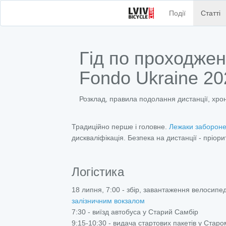
Події
Статті
Гід по проходже
Fondo Ukraine 20
Розклад, правила подолання дистанції, хр
Традиційно перше і головне.
Лежаки заборонен
дискваліфікація. Безпека на дистанції - пріор
Логістика
18 липня, 7:00 - збір, завантаження велосипеді
залізничним вокзалом
7:30 - виїзд автобуса у Старий Самбір
9:15-10:30 - видача стартових пакетів у Стар