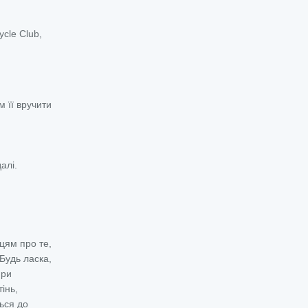
ycle Club,
 її вручити
алі.
цям про те,
Будь ласка,
При
інь,
ься до