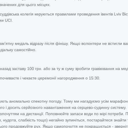
значених для цього місцях.
суддівська колегія керуються правилами проведення івентів Lviv Bic
ми UCI.
м'ятну медаль відразу після фінішу. Якщо волонтери не встигли вам
медальку самостійно.
назад заставу 100 грн. або за ту ж суму зробити гравіювання на мед
ідпочиваєте і чекаєте церемонії нагородження о 15:30.
зують аномально спекотну погоду. Тому ми нагадуємо усім марафон
го і досить серйозного навантаження на серцево-судинну систему. 
опочуттям на дистанції. Поповнюйте запаси води по мірі потреби. 
нудота, слабкість тощо) негайно зупиніться, постарайтеся знайти т
цього продовжуйте рух. Якщо самопочуття не покращується - зверніт