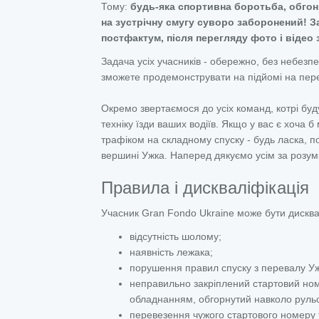
Тому:
будь-яка спортивна боротьба, обгони
на зустрічну смугу суворо заборонений! З
постфактум, після перегляду фото і відео 
Задача усіх учасників - обережно, без небезпе
зможете продемонструвати на підйомі на пер
Окремо звертаємося до усіх команд, котрі буд
техніку їзди ваших водіїв. Якщо у вас є хоча 
трафіком на складному спуску - будь ласка, п
вершині Ужка. Наперед дякуємо усім за розумі
Правила і дискваліфікація
Учасник Gran Fondo Ukraine може бути дисква
відсутність шолому;
наявність лежака;
порушення правил спуску з перевалу Уж
неправильно закріплений стартовий ном
обладнанням, обгорнутий навколо рульо
перевезення чужого стартового номеру та