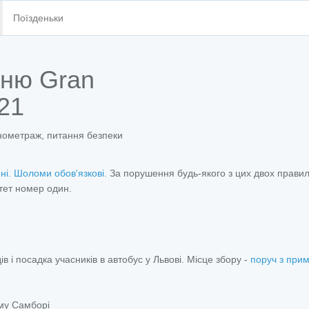
Поїзденьки
нню Gran
21
онометраж, питання безпеки
і. Шоломи обов'язкові.
За порушення будь-якого з цих двох правил
итет номер один.
в і посадка учасників в автобус у Львові. Місце збору -
поруч з прим
ому Самборі