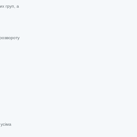
их груп, а
 розвороту
 усіма