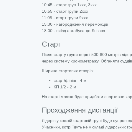
10:45 - старт груп 1ххх, 3ххх
10:55 - старт групи 2ххх
11:05 - старт групи 9ххх
15:30 - нагородження переможців
18:00 - виїзд автобуса до Львова
Старт
Після старту групи перші 500-800 метрів ліде
через систему хронометражу. Обганяти судді
Ширина стартових створів:
старт/фініш - 4 м
КП 1/2 - 2 м
На старті можна буде придбати спортивне ха
Проходження дистанції
Лідерів у кожній стартовій групі буде супрово
Учасники, котрі їдуть не у складі лідерських 