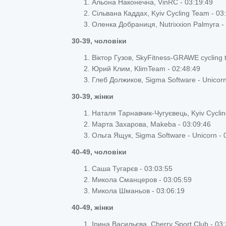
Альона Наконечна, VinRC - 03:19:49
Сільвана Каддах, Kyiv Cycling Team - 03
Оленка Добраниця, Nutrixxion Palmyra -
30-39, чоловіки
Віктор Гузов, SkyFitness-GRAWE cycling 
Юрий Клим, KlimTeam - 02:48:49
Глеб Должиков, Sigma Software - Unicorn
30-39, жінки
Наталя Тарнавчик-Чугуєвець, Kyiv Cyclin
Марта Захарова, Makeba - 03:09:46
Ольга Ящук, Sigma Software - Unicorn - 
40-49, чоловіки
Саша Тугарєв - 03:03:55
Микола Сманцеров - 03:05:59
Микола Шманьов - 03:06:19
40-49, жінки
Ірина Васильєва, Cherry Sport Club - 03