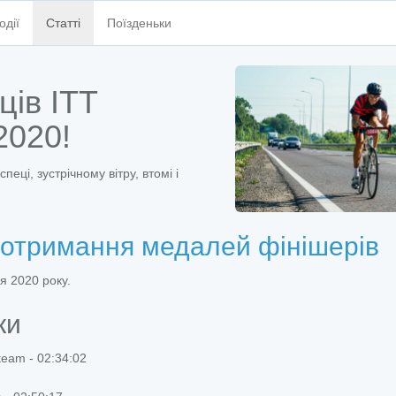
одії
Статті
Поїзденьки
ців ITT
2020!
пеці, зустрічному вітру, втомі і
 отримання медалей фінішерів
я 2020 року.
ки
team - 02:34:02