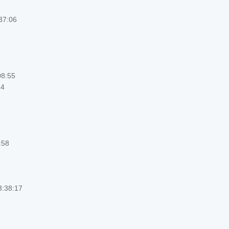
37:06
08:55
14
:58
:38:17