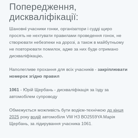
Попередження,
дискваліфікації:
Шановн
і
учасники гонки, організатори і судді щиро
просять не нехтувати правилами проведення
гонок, не
створювати небезпеки на дорозі, а також в майбутньому
не повторювати помилок, адже за них буде отримано
дискваліфікацію
.
Наполегливе прохання для всіх учасників -
закріплювати
номерок згідно правил
1061
- Юрій Щербань - дискваліфікація за їзду за
автомобілем супроводу
Обмежується можливість бути водієм-технічкою
до кінця
2025
року
водій
автомобіля VW НЗ ВО2559YA Марія
Щербань, за лідирування учасника 1061.