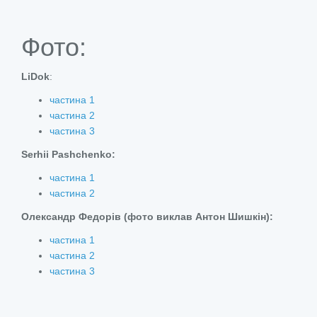
Фото:
LiDok
:
частина 1
частина 2
частина 3
Serhii Pashchenko:
частина 1
частина 2
Олександр Федорів (фото виклав Антон Шишкін):
частина 1
частина 2
частина 3