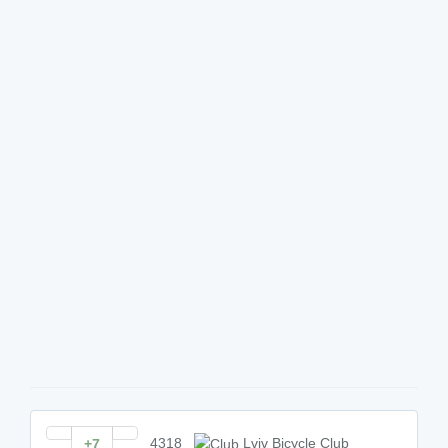
4318
Lviv Bicycle Club
+7