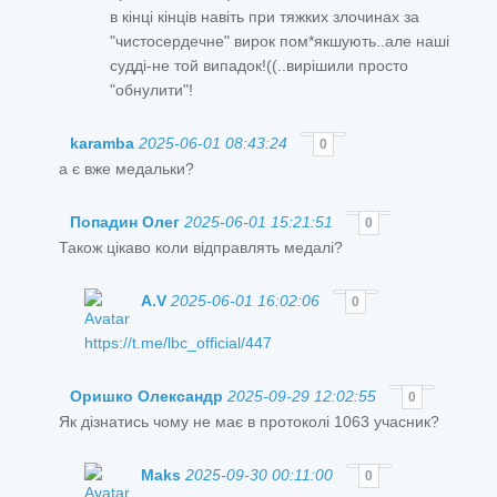
в кінці кінців навіть при тяжких злочинах за
"чистосердечне" вирок пом*якшують..але наші
судді-не той випадок!((..вирішили просто
"обнулити"!
karamba
2025-06-01 08:43:24
0
а є вже медальки?
Попадин Олег
2025-06-01 15:21:51
0
Також цікаво коли відправлять медалі?
A.V
2025-06-01 16:02:06
0
https://t.me/lbc_official/447
Оришко Олександр
2025-09-29 12:02:55
0
Як дізнатись чому не має в протоколі 1063 учасник?
Maks
2025-09-30 00:11:00
0