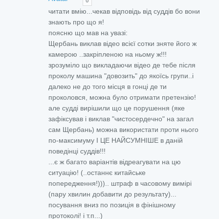
0
читати вмію...чекав відповідь від суддів бо вони
знають про що я!
поясню що мав на увазі:
Щербань виклав відео всієї сотки зняте його ж
камерою ..закріпленою на ньому ж!!!
зрозуміло що викладаючи відео де тебе після
проколу машина "довозить" до якоїсь групи..і
далеко не до того місця в гонці де ти
проколовся, можна було отримати претензію!
але судді вирішили що це порушення (яке
зафіксував і виклав "чистосердечно" на загал
сам Щербань) можна використати проти нього
по-максимуму І ЦЕ НАЙСУМНІШЕ в даній
поведінці суддів!!!
...є ж багато варіантів відреагувати на цю
ситуацію! (..останнє китайське
попередження!))).. штраф в часовому вимірі
(пару хвилин добавити до результату)...
посування вниз по позиція в фінішному
протоколі! і т.п...)