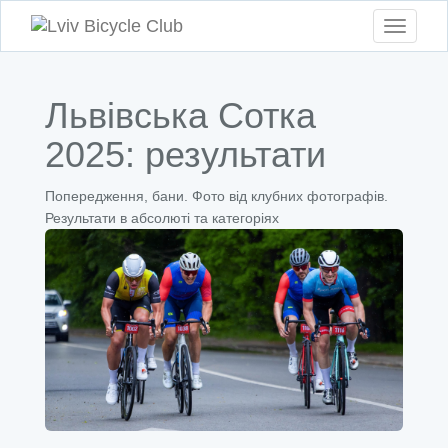
Toggle
navigati
Львівська Сотка
2025: результати
Попередження, бани. Фото від клубних фотографів.
Результати в абсолюті та категоріях