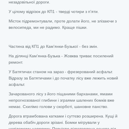
незадовільної дороги.
У цілому відрізок до КП1 - тверді чотири з п'яти.
Місток підремонтували, проте долати його, не злізаючи з
велосипеда, ми не радимо. Краще пішки.
Частина від КП1 до Кам'янки-Бузької - без змін.
На ділянці Кам'янка-Бузька - Жовква триває посилений
ремонт.
У Батятичах станом на зараз - фрезерований асфальт.
Відразу за Батятичами і до початку лісу вже лежить новий
асфальт.
Зачарованого лісу з його піщаними барханами, ямами
непрогнозованої глибини і зграями шалених бомків вже
немає. Схилімо голови у скорботі, шановне панство.
Дорога втрамбована катками і суттєво розширена. Кущі й
дерева обабіч дороги зрізані. Бомки мігрували у
невідомому напрямку. Повністю підготовлена основа під