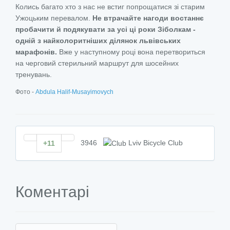
Колись багато хто з нас не встиг попрощатися зі старим
Ужоцьким перевалом.
Не втрачайте нагоди востаннє
пробачити й подякувати за усі ці роки Зіболкам -
одній з найколоритніших ділянок львівських
марафонів.
Вже у наступному році вона перетвориться
на черговий стерильний маршрут для шосейних
тренувань.
Фото -
Abdula Halif-Musayimovych
3946
Lviv Bicycle Club
+11
Коментарі