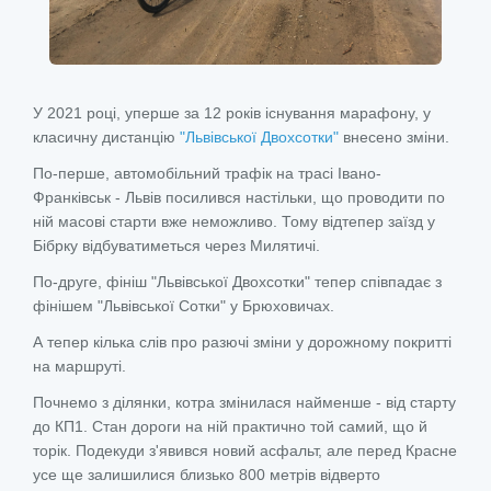
У 2021 році, уперше за 12 років існування марафону, у
класичну дистанцію
"Львівської Двохсотки"
внесено зміни.
По-перше, автомобільний трафік на трасі Івано-
Франківськ - Львів посилився настільки, що проводити по
ній масові старти вже неможливо. Тому відтепер заїзд у
Бібрку відбуватиметься через Милятичі.
По-друге, фініш "Львівської Двохсотки" тепер співпадає з
фінішем "Львівської Сотки" у Брюховичах.
А тепер кілька слів про разючі зміни у дорожному покритті
на маршруті.
Почнемо з ділянки, котра змінилася найменше - від старту
до КП1. Стан дороги на ній практично той самий, що й
торік. Подекуди з'явився новий асфальт, але перед Красне
усе ще залишилися близько 800 метрів відверто