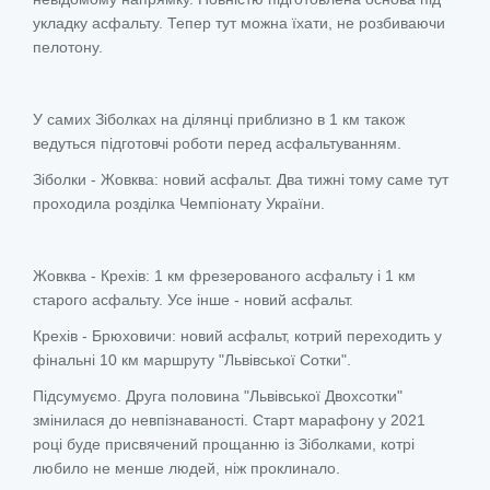
укладку асфальту. Тепер тут можна їхати, не розбиваючи
пелотону.
У самих Зіболках на ділянці приблизно в 1 км також
ведуться підготовчі роботи перед асфальтуванням.
Зіболки - Жовква: новий асфальт. Два тижні тому саме тут
проходила розділка Чемпіонату України.
Жовква - Крехів: 1 км фрезерованого асфальту і 1 км
старого асфальту. Усе інше - новий асфальт.
Крехів - Брюховичи: новий асфальт, котрий переходить у
фінальні 10 км маршруту "Львівської Сотки".
Підсумуємо. Друга половина "Львівської Двохсотки"
змінилася до невпізнаваності. Старт марафону у 2021
році буде присвячений прощанню із Зіболками, котрі
любило не менше людей, ніж проклинало.