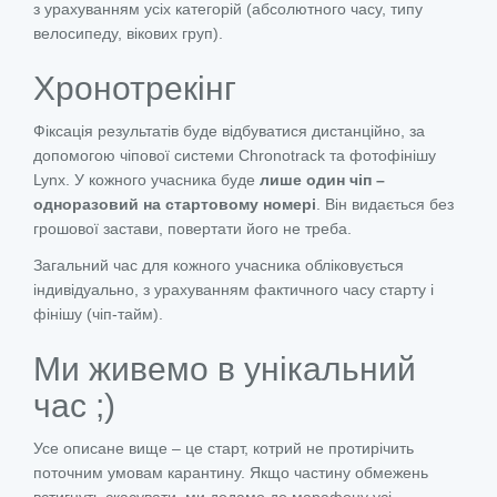
з урахуванням усіх категорій (абсолютного часу, типу
велосипеду, вікових груп).
Хронотрекінг
Фіксація результатів буде відбуватися дистанційно, за
допомогою чіпової системи Chronotrack та фотофінішу
Lynx. У кожного учасника буде
лише один чіп –
одноразовий на стартовому номері
. Він видається без
грошової застави, повертати його не треба.
Загальний час для кожного учасника обліковується
індивідуально, з урахуванням фактичного часу старту і
фінішу (чіп-тайм).
Ми живемо в унікальний
час ;)
Усе описане вище – це старт, котрий не протирічить
поточним умовам карантину. Якщо частину обмежень