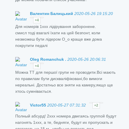
Валентин Балицький
2020-05-26 19:15:20
+4
Для номерів 1ххх лідірування заборонене.
смисл тоді взагалі їхати на цей безпонт, коли
незможеш бути лідером О_о краще вже дома
покрутити педалі
Oleg Romanchuk .
2020-05-26 20:06:31
+4
Можна ТТ для першої групи не проводити.Всі мають
по правилам бути дискваліфіковані,бо вимоги
нереальні. Достатньо все зняти на камеру,якщо ще
хтось сумнівається.
Victor55
2020-05-27 07:31:32
+2
Полный абсурд! 2ххх номера двигаясь группой будут
нагонять 1ххх, а те, бедняги, будут их пропускать и
отставать на 15 м., чтобы не попасть под