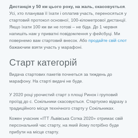
Дистанція у 50 км цього року, на жаль, скасовується
.
Усі, хто планував її їхати і оплатив участь, переносяться у
стартовий протокол основної, 100-кілометрової дистанції.
Якщо їхати 100 км ви не готові – не біда. До 1 червня
напишіть нам у приватні повідомлення у фейсбуці. Ми
повернемо вам стартовий внесок. Або
продайте свій слот
бажаючим взяти участь у марафоні.
Старт категорій
Видача стартових пакетів почнеться за тиждень до
марафону. На старті видачі не буде.
У 2020 році урочистий старт з площі Ринок і груповий
проїзд до с. Сокільники скасовується. Стартуємо відразу з
традиційного місця технічного старту у Сокільниках.
Кожен учасник «ITT Львівська Сотка 2020» отримає свій
персональний час старту, на який йому потрібно буде
прибути на місце старту.