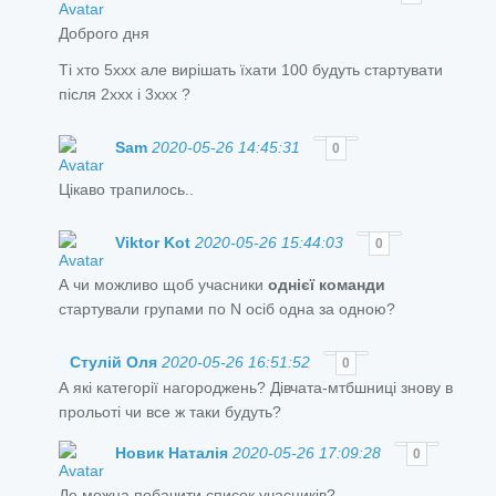
Доброго дня
Ті хто 5xxx але вирішать їхати 100 будуть стартувати
після 2xxx і 3xxx ?
Sam
2020-05-26 14:45:31
0
Цікаво трапилось..
Viktor Kot
2020-05-26 15:44:03
0
А чи можливо щоб учасники
однієї команди
стартували групами по N осіб одна за одною?
Стулій Оля
2020-05-26 16:51:52
0
А які категорії нагороджень? Дівчата-мтбшниці знову в
прольоті чи все ж таки будуть?
Новик Наталія
2020-05-26 17:09:28
0
Де можна побачити список учасників?