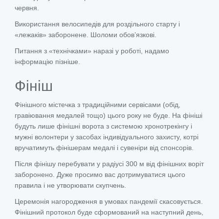
червня.
Використання велосипедів для роздільного старту і
«лежаків» заборонене. Шоломи обов’язкові.
Питання з «технічками» наразі у роботі, надамо
інформацію пізніше.
Фініш
Фінішного містечка з традиційними сервісами (обід,
гравіювання медалей тощо) цього року не буде. На фініші
будуть лише фінішні ворота з системою хронотрекінгу і
мужні волонтери у засобах індивідуального захисту, котрі
вручатимуть фінішерам медалі і сувеніри від спонсорів.
Після фінішу перебувати у радіусі 300 м від фінішних воріт
заборонено. Дуже просимо вас дотримуватися цього
правила і не утворювати скупчень.
Церемонія нагородження в умовах пандемії скасовується.
Фінішний протокол буде сформований на наступний день,