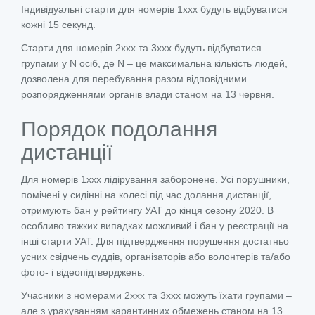
Індивідуальні старти для номерів 1ххх будуть відбуватися
кожні 15 секунд.
Старти для номерів 2ххх та 3ххх будуть відбуватися
групами у N осіб, де N – це максимальна кількість людей,
дозволена для перебування разом відповідними
розпорядженнями органів влади станом на 13 червня.
Порядок подолання
дистанції
Для номерів 1ххх лідірування заборонене. Усі порушники,
помічені у сидінні на колесі під час долання дистанції,
отримують бан у рейтингу УАТ до кінця сезону 2020. В
особливо тяжких випадках можливий і бан у реєстрації на
інші старти УАТ. Для підтвердження порушення достатньо
усних свідчень суддів, організаторів або волонтерів та/або
фото- і відеопідтверджень.
Учасники з номерами 2ххх та 3ххх можуть їхати групами –
але з урахуванням карантинних обмежень станом на 13