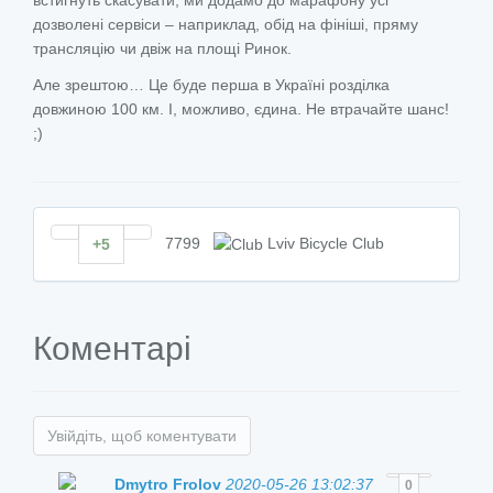
встигнуть скасувати, ми додамо до марафону усі
дозволені сервіси – наприклад, обід на фініші, пряму
трансляцію чи двіж на площі Ринок.
Але зрештою… Це буде перша в Україні розділка
довжиною 100 км. І, можливо, єдина. Не втрачайте шанс!
;)
7799
Lviv Bicycle Club
+5
Коментарі
Увійдіть, щоб коментувати
Dmytro Frolov
2020-05-26 13:02:37
0