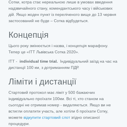
Сотки, котра стає нереальною лише в умовах введення
надзвичайного стану, комендантського часу і військових
дій. Якщо жоден пункт із переліченого вище до 13 червня
застосований не буде – Сотка відбудеться.
Концепція
Цього року змінюється і назва, і концепція марафону.
Тепер це «ITT Львівська Сотка 2020».
ITT -
individual
time
trial.
Індивідуальний заїзд на час на
дистанції 100 км, з дотриманням ПДР.
Ліміти і дистанції
Стартовий протокол має ліміт у 500 бажаючих
індивідуально проїхати 100км. Всі ті, хто станом на
сьогодні не отримав номер - видаляються. Якщо ви не
встигли оплатити участь, але хотіли б проїхати Сотку,
можете
відкупити стартовий слот
згідно описаної
процедури.