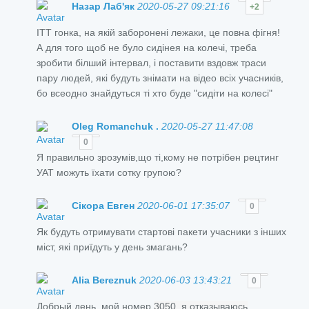
Назар Лаб'як
2020-05-27 09:21:16
+2
ITT гонка, на якій заборонені лежаки, це повна фігня!
А для того щоб не було сидінея на колечі, треба
зробити білший інтервал, і поставити вздовж траси
пару людей, які будуть знімати на відео всіх учасників,
бо всеодно знайдуться ті хто буде "сидіти на колесі"
Oleg Romanchuk .
2020-05-27 11:47:08
0
Я правильно зрозумів,що ті,кому не потрібен рецтинг
УАТ можуть їхати сотку групою?
Сікора Евген
2020-06-01 17:35:07
0
Як будуть отримувати стартові пакети учасники з інших
міст, які приїдуть у день змагань?
Alia Bereznuk
2020-06-03 13:43:21
0
Добрый день, мой номер
3050, я отказываюсь