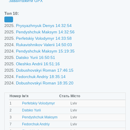
Завантажити GPX
Топ 10:
2025.
Prysyazhnyuk Denys 14:32:54
2025.
Pendyshchuk Maksym 14:32:56
2025.
Perfetskiy Volodymyr 14:33:58
2024.
Rukavishnikov Valerii 14:50:03
2024.
Pendyshchuk Maksym 15:19:35
2025.
Datsko Yurii 16:50:51
2025.
Oleshko Andrii 16:51:16
2025.
Dobushovskyi Roman 17:46:15
2024.
Fedorchuk Andriy 18:35:14
2024.
Dobushovskyi Roman 18:35:20
Номер
Ім'я
Стать
Місто
M
1
Perfetskiy Volodymyr
Lviv
M
2
Datsko Yurii
Lviv
M
3
Pendyshchuk Maksym
Lviv
M
7
Fedorchuk Andriy
Lviv