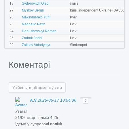
M
18
Sydorovitch Oleg
Львів
M
27
Myskov Sergii
Київ, Independent Ukraine (UA55009
M
28
Maksymenko Yurii
Kyiv
M
23
Nedbailo Petro
Lviv
M
24
Dobushovskyi Roman
Lviv
M
25
Zrobok Andrii
Lviv
M
29
Zaitsev Volodymyr
Simferopol
Коментарі
Увійдіть, щоб коментувати
A.V
2025-06-17 10:54:36
0
Увага!
21/06 старт тільки 4:25.
їдемо у супроводі поліції.