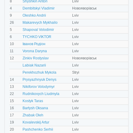
M
8
Shyshkin Anton
Lviv
M
4
Dembitskyi Vladimir
Новояворівськ
M
9
Oleshko Andrii
Lviv
M
26
Makarevych Mykhailo
Lviv
M
5
Shapoval Volodimir
Lviv
M
6
TYCHKO VIKTOR
Lviv
M
10
Іванов Родіон
Lviv
F
11
Vorona Daryna
Lviv
M
12
Zinkiv Rostyslav
Новояворівськ
M
Labiak Nazarii
Lviv
M
Perekhozhuk Mykola
Stryi
M
14
Prysyazhnyuk Denys
Lviv
M
13
Nikiforov Volodymyr
Lviv
F
22
Rudnikovych Liudmyla
Lviv
M
15
Kostyk Taras
Lviv
F
16
Bartysh Oksana
Lviv
M
17
Zhabak Oleh
Lviv
M
19
Kovalevskij Artur
Lviv
M
20
Pashchenko Serhii
Lviv