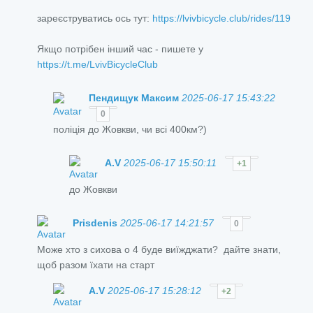
зареєструватись ось тут:
https://lvivbicycle.club/rides/119
Якщо потрібен інший час - пишете у
https://t.me/LvivBicycleClub
Пендищук Максим
2025-06-17 15:43:22
0
поліція до Жовкви, чи всі 400км?)
A.V
2025-06-17 15:50:11
+1
до Жовкви
Prisdenis
2025-06-17 14:21:57
0
Може хто з сихова о 4 буде виїжджати? дайте знати,
щоб разом їхати на старт
A.V
2025-06-17 15:28:12
+2