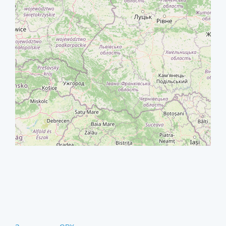
+
−
⇧
©
OpenStreetMap
contributors.
i