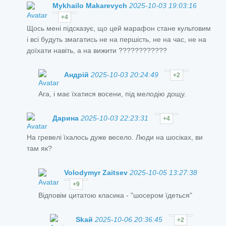
Mykhailo Makarevych
2025-10-03 19:03:16
+4
Щось мені підсказує, що цей марафон стане культовим
і всі будуть змагатись не на першість, не на час, не на
доїхати навіть, а на вижити ????????????
Андрій
2025-10-03 20:24:49
+2
Ага, і має їхатися восени, під мелодію дощу.
Дарина
2025-10-03 22:23:31
+4
На гревелі їхалось дуже весело. Люди на шосіках, ви
там як?
Volodymyr Zaitsev
2025-10-05 13:27:38
+9
Відповім цитатою класика - "шосером їдеться"
Skай
2025-10-06 20:36:45
+2