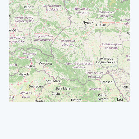
+
−
⇧
©
OpenStreetMap
contributors.