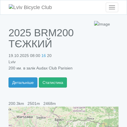
Toggle
navigati
2025 BRM200
ТЄЖКИЙ
19.10.2025 08:00
16
20
Lviv
200 км. в залік Audax Club Parisien
Детальніше
Статистика
200.3km
2501m
2468m