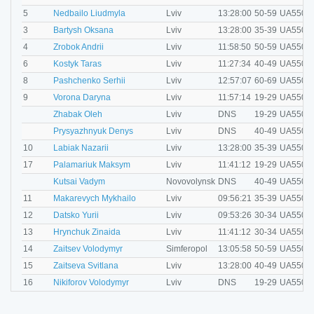
F
5
Nedbailo Liudmyla
Lviv
13:28:00
50-59
UA5500
F
3
Bartysh Oksana
Lviv
13:28:00
35-39
UA5500
M
4
Zrobok Andrii
Lviv
11:58:50
50-59
UA5500
M
6
Kostyk Taras
Lviv
11:27:34
40-49
UA5500
M
8
Pashchenko Serhii
Lviv
12:57:07
60-69
UA5500
F
9
Vorona Daryna
Lviv
11:57:14
19-29
UA5500
M
Zhabak Oleh
Lviv
DNS
19-29
UA5500
M
Prysyazhnyuk Denys
Lviv
DNS
40-49
UA5500
M
10
Labiak Nazarii
Lviv
13:28:00
35-39
UA5500
M
17
Palamariuk Maksym
Lviv
11:41:12
19-29
UA5500
M
Kutsai Vadym
Novovolynsk
DNS
40-49
UA5500
M
11
Makarevych Mykhailo
Lviv
09:56:21
35-39
UA5500
M
12
Datsko Yurii
Lviv
09:53:26
30-34
UA5500
F
13
Hrynchuk Zinaida
Lviv
11:41:12
30-34
UA5500
M
14
Zaitsev Volodymyr
Simferopol
13:05:58
50-59
UA5500
F
15
Zaitseva Svitlana
Lviv
13:28:00
40-49
UA5500
M
16
Nikiforov Volodymyr
Lviv
DNS
19-29
UA5500