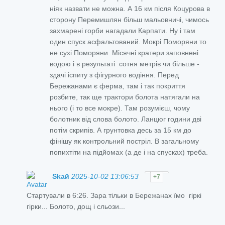
ніяк назвати не можна. А 16 км після Коцурова в
сторону Перемишлян більш мальовничі, чимось
захмарені горби нагадали Карпати. Ну і там
один спуск асфальтований. Мокрі Поморяни то
не сухі Поморяни. Місячні кратери заповнені
водою і в результаті сотня метрів чи більше -
здачі іспиту з фігурного водіння. Перед
Бережанами є ферма, там і так покриття
розбите, так ще трактори болота натягали на
нього (і то все мокре). Там розумієш, чому
болотник від слова болото. Ланцюг години дві
потім скрипів. А грунтовка десь за 15 км до
фінішу як контрольний постріл. В загальному
попихтіти на підйомах (а де і на спусках) треба.
Skай
2025-10-02 13:06:53
+7
Стартували в 6:26. Зара тільки в Бережанах їмо гіркі
гірки... Болото, дощ і сльози...