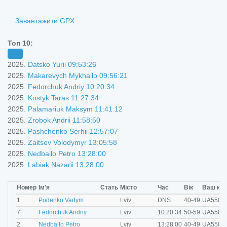
i
Завантажити GPX
Топ 10:
2025.
Datsko Yurii 09:53:26
2025.
Makarevych Mykhailo 09:56:21
2025.
Fedorchuk Andriy 10:20:34
2025.
Kostyk Taras 11:27:34
2025.
Palamariuk Maksym 11:41:12
2025.
Zrobok Andrii 11:58:50
2025.
Pashchenko Serhii 12:57:07
2025.
Zaitsev Volodymyr 13:05:58
2025.
Nedbailo Petro 13:28:00
2025.
Labiak Nazarii 13:28:00
Номер
Ім'я
Стать
Місто
Час
Вік
Ваш кл
M
1
Podenko Vadym
Lviv
DNS
40-49
UA5500
M
7
Fedorchuk Andriy
Lviv
10:20:34
50-59
UA5500
M
2
Nedbailo Petro
Lviv
13:28:00
40-49
UA5500