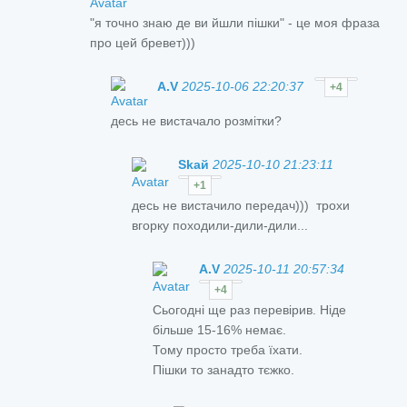
"я точно знаю де ви йшли пішки" - це моя фраза
про цей бревет)))
A.V
2025-10-06 22:20:37
+4
десь не вистачало розмітки?
Skай
2025-10-10 21:23:11
+1
десь не вистачило передач))) трохи
вгорку походили-дили-дили...
A.V
2025-10-11 20:57:34
+4
Сьогодні ще раз перевірив. Ніде
більше 15-16% немає.
Тому просто треба їхати.
Пішки то занадто тєжко.