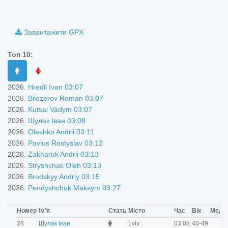
©
OpenStreetMap
contributors.
i
Завантажити GPX
Топ 10:
2026.
Hredil Ivan 03:07
2026.
Bilozerov Roman 03:07
2026.
Kutsai Vadym 03:07
2026.
Шулак Іван 03:08
2026.
Oleshko Andrii 03:11
2026.
Pavlus Rostyslav 03:12
2026.
Zakharuk Andrii 03:13
2026.
Stryshchak Oleh 03:13
2026.
Brodskyy Andriy 03:15
2026.
Pendyshchuk Maksym 03:27
Номер
Ім'я
Стать
Місто
Час
Вік
Меда
M
28
Шулак Іван
Lviv
03:08
40-49