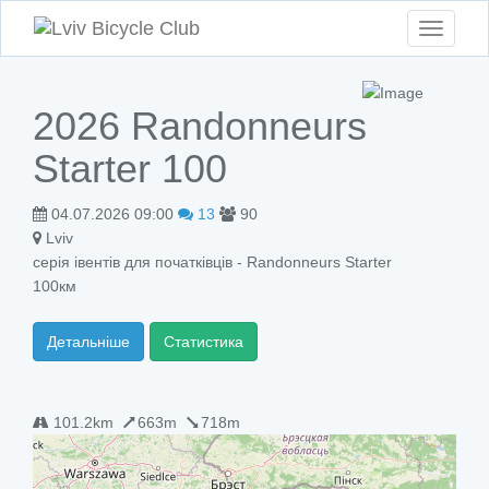
Toggle
navigati
2026 Randonneurs
Starter 100
04.07.2026 09:00
13
90
Lviv
серія івентів для початківців - Randonneurs Starter
100км
Детальніше
Статистика
101.2km
663m
718m