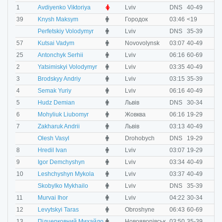
F
1
Avdiyenko Viktoriya
Lviv
DNS
40-49
M
39
Knysh Maksym
Городок
03:46
<19
M
Perfetskiy Volodymyr
Lviv
DNS
35-39
M
57
Kutsai Vadym
Novovolynsk
03:07
40-49
M
25
Antonchyk Serhii
Lviv
06:16
60-69
M
2
Yatsimiskyi Volodymyr
Lviv
03:35
40-49
M
3
Brodskyy Andriy
Lviv
03:15
35-39
M
4
Semak Yuriy
Lviv
06:16
40-49
M
5
Hudz Demian
Львів
DNS
30-34
M
6
Mohyliuk Liubomyr
Жовква
06:16
19-29
M
7
Zakharuk Andrii
Львів
03:13
40-49
M
Olesh Vasyl
Drohobych
DNS
19-29
M
8
Hredil Ivan
Lviv
03:07
19-29
M
9
Igor Demchyshyn
Lviv
03:34
40-49
M
10
Leshchyshyn Mykola
Lviv
03:37
40-49
M
Skobylko Mykhailo
Lviv
DNS
35-39
M
11
Murvai Ihor
Lviv
04:22
30-34
M
12
Levytskyi Taras
Obroshyne
06:43
60-69
M
13
Підцерковний Михайло
Новояворівськ
03:50
35-39