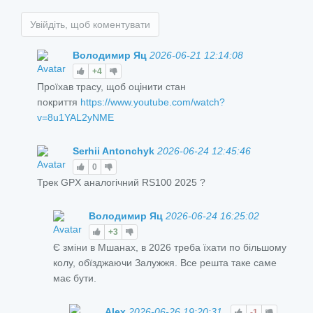
Увійдіть, щоб коментувати
Володимир Яц
2026-06-21 12:14:08
+4
Проїхав трасу, щоб оцінити стан
покриття
https://www.youtube.com/watch?
v=8u1YAL2yNME
Serhii Antonchyk
2026-06-24 12:45:46
0
Трек GPX аналогічний RS100 2025 ?
Володимир Яц
2026-06-24 16:25:02
+3
Є зміни в Мшанах, в 2026 треба їхати по більшому
колу, обїзджаючи Залужжя. Все решта таке саме
має бути.
Alex
2026-06-26 19:20:31
-1