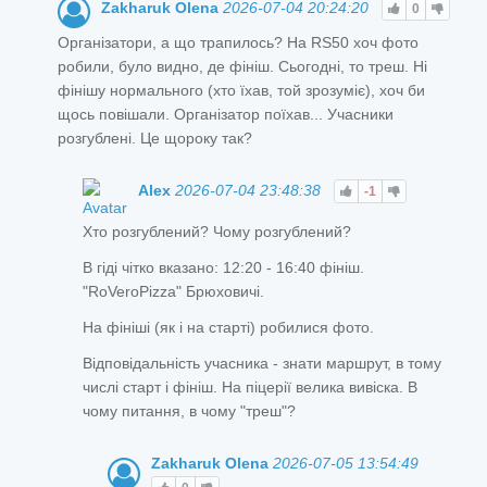
Zakharuk Olena
2026-07-04 20:24:20
0
Організатори, а що трапилось? На RS50 хоч фото
робили, було видно, де фініш. Сьогодні, то треш. Ні
фінішу нормального (хто їхав, той зрозуміє), хоч би
щось повішали. Організатор поїхав... Учасники
розгублені. Це щороку так?
Alex
2026-07-04 23:48:38
-1
Хто розгублений? Чому розгублений?
В гіді чітко вказано: 12:20 - 16:40 фініш.
"RoVeroPizza" Брюховичі.
На фініші (як і на старті) робилися фото.
Відповідальність учасника - знати маршрут, в тому
числі старт і фініш. На піцерії велика вивіска. В
чому питання, в чому "треш"?
Zakharuk Olena
2026-07-05 13:54:49