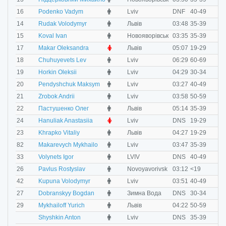
M
16
Podenko Vadym
Lviv
DNF
40-49
M
14
Rudak Volodymyr
Львів
03:48
35-39
M
15
Koval Ivan
Новояворівськ
03:35
35-39
F
17
Makar Oleksandra
Львів
05:07
19-29
M
18
Chuhuyevets Lev
Lviv
06:29
60-69
M
19
Horkin Oleksii
Lviv
04:29
30-34
M
20
Pendyshchuk Maksym
Lviv
03:27
40-49
M
21
Zrobok Andrii
Lviv
03:58
50-59
M
22
Пастушенко Олег
Львів
05:14
35-39
F
24
Hanuliak Anastasiia
Lviv
DNS
19-29
M
23
Khrapko Vitaliy
Львів
04:27
19-29
M
82
Makarevych Mykhailo
Lviv
03:47
35-39
M
33
Volynets Igor
LVIV
DNS
40-49
M
26
Pavlus Rostyslav
Novoyavorivsk
03:12
<19
M
42
Kupuna Volodymyr
Lviv
03:51
40-49
M
27
Dobranskyy Bogdan
Зимна Вода
DNS
30-34
M
29
Mykhailoff Yurich
Львів
04:22
50-59
M
Shyshkin Anton
Lviv
DNS
35-39