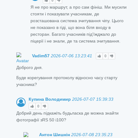
0
Я не про маршрут, а про сам фініш. Ми мусили
стояти і показувати учасникам, де
розсташована система зчитування чіпу. Цього
не показано в гіді, що вона біля входу в
ресторан. Багато учасників під'їжджало до
піцерії і не знали, де та система зчитування.
Vadim57
2026-07-06 13:23:41
0
Доброго дня.
Буде корегування протоколу відносно часу старту
учасника?
Купина Володимир
2026-07-07 15:39:33
0
Добрий день підкажіть будьласка де можна знайти
фотографії зRS 50 i100?
Антон Шишкін
2026-07-08 23:35:23