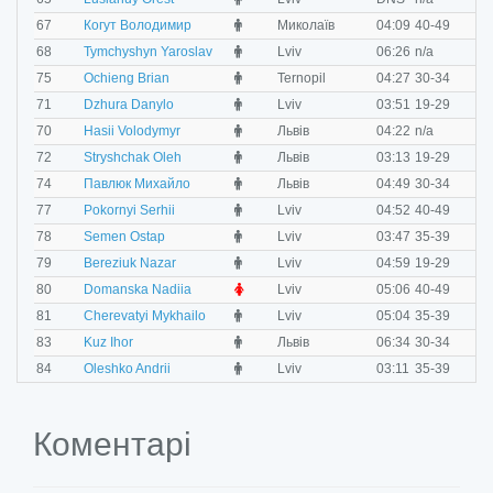
O
67
Когут Володимир
Миколаїв
04:09
40-49
M
68
Tymchyshyn Yaroslav
Lviv
06:26
n/a
M
75
Ochieng Brian
Ternopil
04:27
30-34
M
71
Dzhura Danylo
Lviv
03:51
19-29
M
70
Hasii Volodymyr
Львів
04:22
n/a
M
72
Stryshchak Oleh
Львів
03:13
19-29
M
74
Павлюк Михайло
Львів
04:49
30-34
M
77
Pokornyi Serhii
Lviv
04:52
40-49
O
78
Semen Ostap
Lviv
03:47
35-39
M
79
Bereziuk Nazar
Lviv
04:59
19-29
F
80
Domanska Nadiia
Lviv
05:06
40-49
M
81
Cherevatyi Mykhailo
Lviv
05:04
35-39
M
83
Kuz Ihor
Львів
06:34
30-34
M
84
Oleshko Andrii
Lviv
03:11
35-39
Коментарі