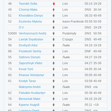
F
48
Tsorokh Sofia
Lviv
05:14
19-29
M
49
Chornyi Maks
Lviv
DNS
30-34
M
51
Khvostikov Denys
Lviv
06:33
40-49
M
52
Kozlenko Mykola
Ivano-Frankivsk
05:59
50-59
M
O V
Lviv
DNS
19-29
M
53000
Venhrynovych Andrij
Pustomyty
DNS
50-59
M
54
Lavryk Svyatoslav
Страдч
DNS
40-49
M
58
Dovbysh Artur
Львів
04:16
19-29
M
66
Fozekosh Serhiy
Lviv
DNF
40-49
M
55
Safonov Danylo
Львів
04:27
19-29
M
56
Sapozhnyk Viktor
Lviv
04:27
35-39
M
73
Koval Yurii
Lviv
04:05
30-34
M
60
Khanas Volodymyr
Lviv
05:05
40-49
M
61
Kostyk Taras
Lviv
03:58
40-49
M
Maksymiv Andrii
Львів
DNS
n/a
M
62
Paliutkin Kostiantyn
Lviv
05:39
40-49
M
76
Berezniak Maks
Lviv
04:16
19-29
M
64
Курило Андрій
Львів
05:11
<19
M
65
Lusianuy Orest
Lviv
DNS
n/a