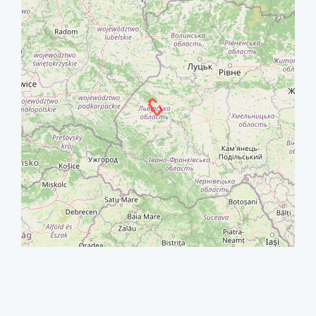
+
−
⇧