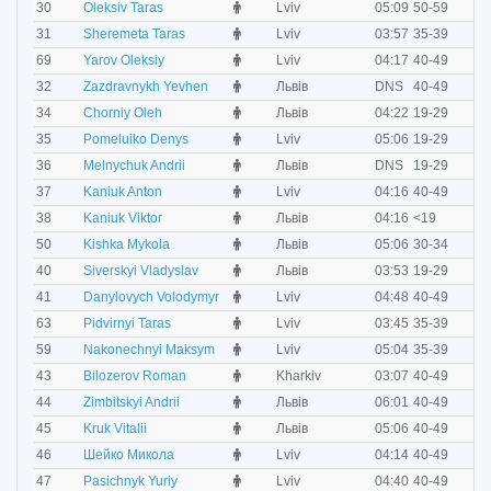
M
30
Oleksiv Taras
Lviv
05:09
50-59
M
31
Sheremeta Taras
Lviv
03:57
35-39
M
69
Yarov Oleksiy
Lviv
04:17
40-49
M
32
Zazdravnykh Yevhen
Львів
DNS
40-49
M
34
Chorniy Oleh
Львів
04:22
19-29
M
35
Pomeluiko Denys
Lviv
05:06
19-29
M
36
Melnychuk Andrii
Львів
DNS
19-29
M
37
Kaniuk Anton
Lviv
04:16
40-49
M
38
Kaniuk Viktor
Львів
04:16
<19
M
50
Kishka Mykola
Львів
05:06
30-34
M
40
Siverskyi Vladyslav
Львів
03:53
19-29
M
41
Danylovych Volodymyr
Lviv
04:48
40-49
M
63
Pidvirnyi Taras
Lviv
03:45
35-39
M
59
Nakonechnyi Maksym
Lviv
05:04
35-39
M
43
Bilozerov Roman
Kharkiv
03:07
40-49
M
44
Zimbitskyi Andrii
Львів
06:01
40-49
M
45
Kruk Vitalii
Львів
05:06
40-49
M
46
Шейко Микола
Lviv
04:14
40-49
M
47
Pasichnyk Yuriy
Lviv
04:40
40-49