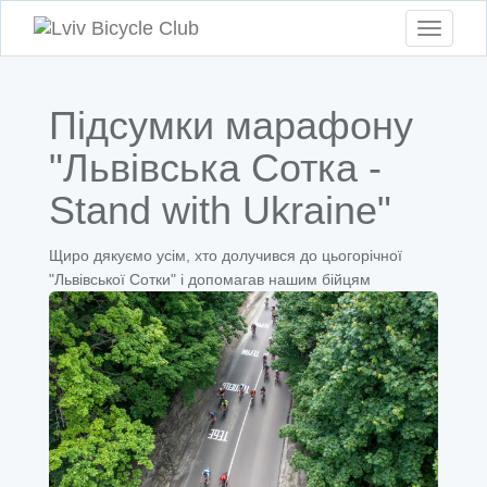
Toggle
navigati
Підсумки марафону
"Львівська Сотка -
Stand with Ukraine"
Щиро дякуємо усім, хто долучився до цьогорічної
"Львівської Сотки" і допомагав нашим бійцям