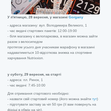
У п'ятницю, 28 вересня, у магазині
Gorgany
- адреса магазину: вул. Володимира Великого, 1
- час видачі стартових пакетів: 12:00-19:00
- біля магазину є велопарковка, в магазин можна зайти
разом з велосипедом
протягом усього дня учасникам марафону в магазині
надаватиметься 10-відсоткова знижка на спортивне
харчування Nutrixxion.
у суботу, 29 вересня, на старті
- адреса: пл. Ринок, 1
- час видачі: 7:45-10:00
Для отримання стартового необхідно:
- назвати свій стартовий номер (його можна знайти
тут
)
- підготувати заставу за чіп 50 грн (її вам повернуть на
фініші в обмін на чіп).