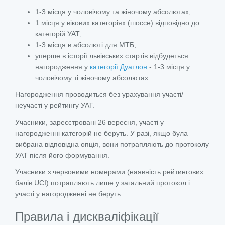
1-3 місця у чоловічому та жіночому абсолютах;
1 місця у вікових категоріях (шоссе) відповідно до
категорій УАТ;
1-3 місця в абсолюті для МТБ;
уперше в історії львівських стартів відбудеться
нагородження у
категорії Дуатлон
- 1-3 місця у
чоловічому ті жіночому абсолютах.
Нагородження проводиться без урахування участі/
неучасті у рейтингу УАТ.
Учасники, зареєстровані 26 вересня, участі у
нагородженні категорій не беруть. У разі, якщо була
вибрана відповідна опція, вони потрапляють до протоколу
УАТ після його формування.
Учасники з червоними номерами (наявність рейтингових
балів UCI) потрапляють лише у загальний протокол і
участі у нагородженні не беруть.
Правила і дискваліфікації