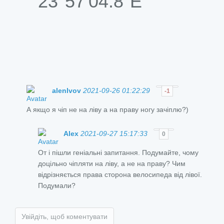
23°57'04.8"E
alenlvov
2021-09-26 01:22:29
-1
А якщо я чіп не на ліву а на праву ногу зачіплю?)
Alex
2021-09-27 15:17:33
0
От і пішли геніальні запитання. Подумайте, чому
доцільно чіпляти на ліву, а не на праву? Чим
відрізняється права сторона велосипеда від лівої.
Подумали?
Увійдіть, щоб коментувати