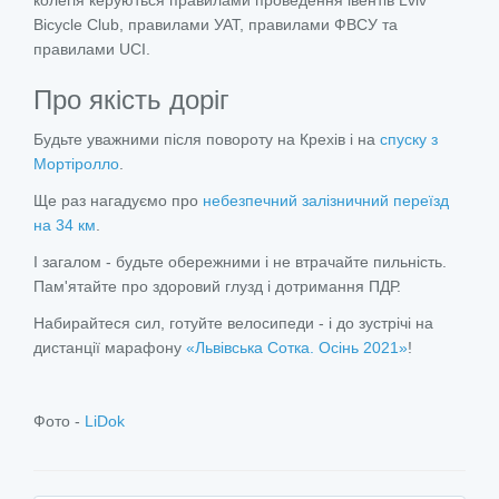
колегія керуються правилами проведення івентів Lviv
Bicycle Club, правилами УАТ, правилами ФВСУ та
правилами UCI.
Про якість доріг
Будьте уважними після повороту на Крехів і на
спуску з
Мортіролло
.
Ще раз нагадуємо про
небезпечний залізничний переїзд
на 34 км
.
І загалом - будьте обережними і не втрачайте пильність.
Пам'ятайте про здоровий глузд і дотримання ПДР.
Набирайтеся сил, готуйте велосипеди - і до зустрічі на
дистанції марафону
«Львівська Сотка. Осінь 2021»
!
Фото -
LiDok