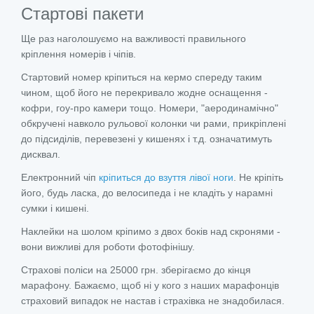
Стартові пакети
Ще раз наголошуємо на важливості правильного
кріплення номерів і чіпів.
Стартовий номер кріпиться на кермо спереду таким
чином, щоб його не перекривало жодне оснащення -
кофри, гоу-про камери тощо. Номери, "аеродинамічно"
обкручені навколо рульової колонки чи рами, прикріплені
до підсиділів, перевезені у кишенях і т.д. означатимуть
дисквал.
Електронний чіп
кріпиться до взуття лівої ноги
. Не кріпіть
його, будь ласка, до велосипеда і не кладіть у нарамні
сумки і кишені.
Наклейки на шолом кріпимо з двох боків над скронями -
вони вижливі для роботи фотофінішу.
Страхові поліси на 25000 грн. зберігаємо до кінця
марафону. Бажаємо, щоб ні у кого з наших марафонців
страховий випадок не настав і страхівка не знадобилася.