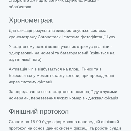
створюйте аж надто великих скупчень. Маска -
обов'язкова.
Хронометраж
Для фіксації результатів використовується система
хронометражу Chronotrack і система фотофіксації Lynx.
У стартовому пакеті кожен учасник отримує два чіпи -
одноразовий на номері та багаторазовий (кріпиться на
взуття лівої ноги).
Активація чіпів відбувається на площі Ринок та в
Брюховичах у момент старту колони, при проходженні
через систему фіксації.
За передавання свого стартового номера, їзду з чужими
номерами, перевезення чужих номерів - дискваліфікація.
Фінішний протокол
Станом на 15:00 буде сформовано попередній фінішний
протокол на основі даних систем фіксації та роботи суддів