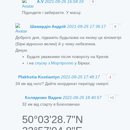
A.V
2021-09-25 16:04:19
0
Підходите і забираєте. У масці.
Шамардін Андрій
2021-09-25 17:36:17
0
Доброго дня, п
ідкаж
іть будьлазка на якому це к
ілометр
і
(Б
ірк
і в
ідносно велик
і
) й у чому небезпека.
Дякую
Будьте уважними після повороту на Крехів
і на
спуску з Мортіролло
у Бірках.
Plakhotia Kostiantyn
2021-09-25 17:48:17
-1
34 км від чого? Дайте координат переїзду смерті.
Коляденко Вадим
2021-09-25 18:40:57
+1
32 км від старту в Боюховичах
50°03'28.7"N