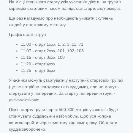
На місці технічного старту усіх учасників ділять на групи з
окремим стартовим часом на підставі стартових номерів.
Ще раз нагадуємо про необхідність уникати скупчень
людей у стартовому містечку.
Графік стартів груп
11:00 - старт 1ххх, 1, 2, 3, 11, 71
11:07 - старт 2ххх, 101, 102, 103
11:15 - старт 3ххх, 100
11:20 - старт 4ххх
11:25 - старт 6ххх
Учасники можуть стартувати у наступних стартових групах
(це не потрібно погоджувати із суддями), але не можуть
стартувати у попередніх. За старт у попередній групі -
дискваліфікація.
Після старту групи перші 500-800 метрів учасників буде
стримувати суддівський автомобіль, щоб уся колона
встигла пройти через систему хронометражу. Обганяти
суддів заборонено.