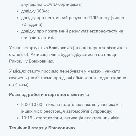
внутрішній COVID-сертифікат;
довідку 063/о;
довідку про негативний результат ПЛР-тесту (чинна
72 години);
довідку про позитивний результат експрес-тесту на
наявність антитіл.
Усі інші стартують з Брюховичів (площа перед залізничною
станцією). Активація чіпів буде відбуватися і на площі
Ринок, і у Брюховичах.
У місцях старту просимо перебувати у масках і уникати
скупчень (пам'ятаємо про діючі обмеження - одна людина
на 4 кв.м).
Розклад роботи стартового містечка
8:00-10:00 - видача стартових пакетів учасникам з
інших міст, реєстрація автомобілів супроводу;
10:15 - старт колони, активація електронних чіпів.
Технічний старт у Брюховичах