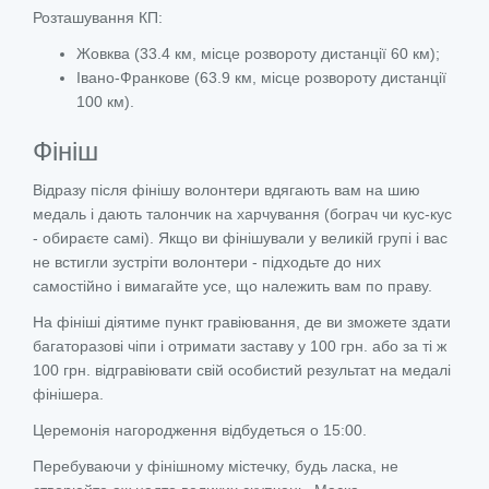
Розташування КП:
Жовква (33.4 км, місце розвороту дистанції 60 км);
Івано-Франкове (63.9 км, місце розвороту дистанції
100 км).
Фініш
Відразу після фінішу волонтери вдягають вам на шию
медаль і дають талончик на харчування (бограч чи кус-кус
- обираєте самі). Якщо ви фінішували у великій групі і вас
не встигли зустріти волонтери - підходьте до них
самостійно і вимагайте усе, що належить вам по праву.
На фініші діятиме пункт гравіювання, де ви зможете здати
багаторазові чіпи і отримати заставу у 100 грн. або за ті ж
100 грн. відгравіювати свій особистий результат на медалі
фінішера.
Церемонія нагородження відбудеться о 15:00.
Перебуваючи у фінішному містечку, будь ласка, не