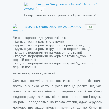
Георгій Унгурян
2021-09-25 18:22:37
0
І стартовий можна отримати в Брюховичах ?
Slavik Soroka
2021-09-25 12:33:21
+3
Чи є покарання для учасників, які:
- їдуть спуск на рамі (не в групі)
- їдуть спуск на рамі в групі на першій позиції
- їдуть спуск на рамі в групі не на першій позиції
- кладуть передпліччя на кермо (не в групі)
- кладуть передпліччя на кермо в групі будучи на
першій позиції
- кладуть передпліччя на кермо в групі будучи не на
першій позиції
якщо покарання є, то яке?
Хочеться розуміти чітко так можна чи ні, бо наче
постійно значна частина учасників це робить під час
гонки, але нікому ніякого покарання так і не було
жодного разу, та й сам після того не раз їхав і спуски
на рамі і передпліччя на кермо ставив, адже керуюсь
логікою, що якщо нікому ніколи за це не було ні