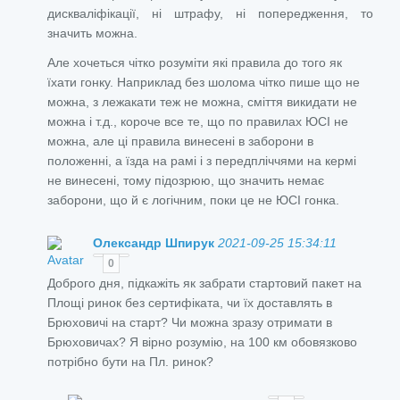
дискваліфікації, ні штрафу, ні попередження, то
значить можна.
Але хочеться чітко розуміти які правила до того як
їхати гонку. Наприклад без шолома чітко пише що не
можна, з лежакати теж не можна, сміття викидати не
можна і т.д., короче все те, що по правилах ЮСІ не
можна, але ці правила винесені в заборони в
положенні, а їзда на рамі і з передпліччями на кермі
не винесені, тому підозрюю, що значить немає
заборони, що й є логічним, поки це не ЮСІ гонка.
Олександр Шпирук
2021-09-25 15:34:11
0
Доброго дня, підкажіть як забрати стартовий пакет на
Площі ринок без сертифіката, чи їх доставлять в
Брюховичі на старт? Чи можна зразу отримати в
Брюховичах? Я вірно розумію, на 100 км обовязково
потрібно бути на Пл. ринок?