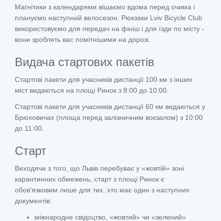
Магнітики з календарями вішаємо вдома перед очима і
плануємо наступний велосезон. Рюкзаки Lviv Bicycle Club
використовуємо для передач на фініш і для їзди по місту -
вони зроблять вас помітнішими на дорозі.
Видача стартових пакетів
Стартові пакети для учасників дистанції 100 км з інших
міст видаються на площі Ринок з 8:00 до 10:00.
Стартові пакети для учасників дистанції 60 км видаються у
Брюховичах (площа перед залізничним вокзалом) з 10:00
до 11:00.
Старт
Виходячи з того, що Львів перебуває у «жовтій» зоні
карантинних обмежень, старт з площі Ринок є
обов'язковим лише для тих, хто має один з наступних
документів:
міжнародне свідоцтво, «жовтий» чи «зелений»