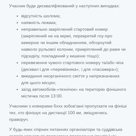
Учасник буде дискваліфікований у наступних випадках:
відсутність шолома;
наявність лежака;
неправильно закріплений стартовий номер
(закріплений не на кермі, перекритий гоу-про
камерою чи іншим обладнанням, обгорнутий
навколо рульової колонки, прикріплений до рами чи
підсиділу, покладений у кишеню тощо);
перевезення чужого стартового номеру та/або чіпа
(дисквал і для «перевізника», і для «пасажира»);
викидання неорганічного сміття у непризначених
для цього місцях;
заїзд автомобілів-«технічок» на територію фінішного
містечка після 13:00.
Учасники з номерами 6ххх зобов'зані пропускати на фініші
тих, хто фінішує на дистанції 100 км, зміщуючись
праворуч.
У будь-яких спірних питаннях організатори та суддівська