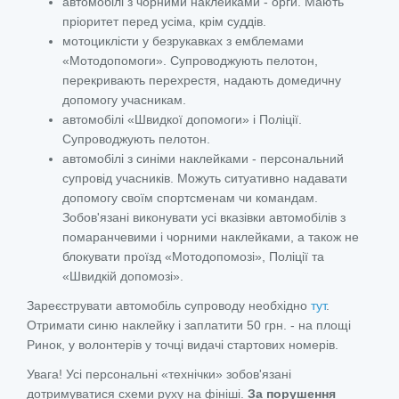
автомобілі з чорними наклейками - орги. Мають
пріоритет перед усіма, крім суддів.
мотоциклісти у безрукавках з емблемами
«Мотодопомоги». Супроводжують пелотон,
перекривають перехрестя, надають домедичну
допомогу учасникам.
автомобілі «Швидкої допомоги» і Поліції.
Супроводжують пелотон.
автомобілі з синіми наклейками - персональний
супровід учасників. Можуть ситуативно надавати
допомогу своїм спортсменам чи командам.
Зобов'язані виконувати усі вказівки автомобілів з
помаранчевими і чорними наклейками, а також не
блокувати проїзд «Мотодопомозі», Поліції та
«Швидкій допомозі».
Зареєструвати автомобіль супроводу необхідно
тут
.
Отримати синю наклейку і заплатити 50 грн. - на площі
Ринок, у волонтерів у точці видачі стартових номерів.
Увага! Усі персональні «технічки» зобов'язані
дотримуватися схеми руху на фініші.
За порушення