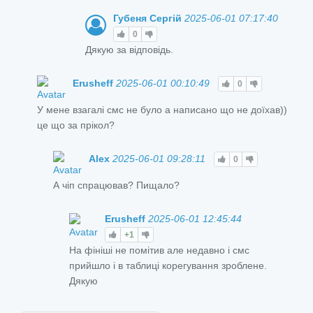
Губеня Сергій
2025-06-01 07:17:40
0
Дякую за відповідь.
Erusheff
2025-06-01 00:10:49
0
У мене взагалі смс не було а написано що не доїхав))
це що за прікол?
Alex
2025-06-01 09:28:11
0
А чіп спрацював? Пищало?
Erusheff
2025-06-01 12:45:44
+1
На фініші не помітив але недавно і смс
прийшло і в таблиці корегування зроблене.
Дякую