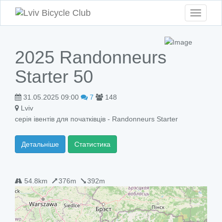
Toggle
navigati
2025 Randonneurs
Starter 50
31.05.2025 09:00
7
148
Lviv
серія івентів для початківців - Randonneurs Starter
Детальніше
Статистика
54.8km
376m
392m