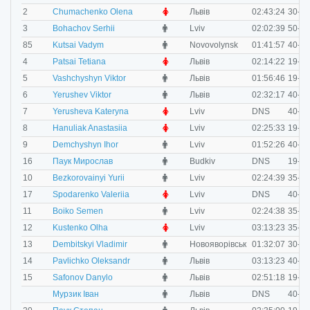
F
2
Chumachenko Olena
Львів
02:43:24
30-34
M
3
Bohachov Serhii
Lviv
02:02:39
50-59
M
85
Kutsai Vadym
Novovolynsk
01:41:57
40-49
F
4
Patsai Tetiana
Львів
02:14:22
19-29
M
5
Vashchyshyn Viktor
Львів
01:56:46
19-29
M
6
Yerushev Viktor
Львів
02:32:17
40-49
F
7
Yerusheva Kateryna
Lviv
DNS
40-49
F
8
Hanuliak Anastasiia
Lviv
02:25:33
19-29
M
9
Demchyshyn Ihor
Lviv
01:52:26
40-49
M
16
Паук Мирослав
Budkiv
DNS
19-29
M
10
Bezkorovainyi Yurii
Lviv
02:24:39
35-39
F
17
Spodarenko Valeriia
Lviv
DNS
40-49
M
11
Boiko Semen
Lviv
02:24:38
35-39
F
12
Kustenko Olha
Lviv
03:13:23
35-39
M
13
Dembitskyi Vladimir
Новояворівськ
01:32:07
30-34
M
14
Pavlichko Oleksandr
Львів
03:13:23
40-49
M
15
Safonov Danylo
Львів
02:51:18
19-29
M
Мурзик Іван
Львів
DNS
40-49