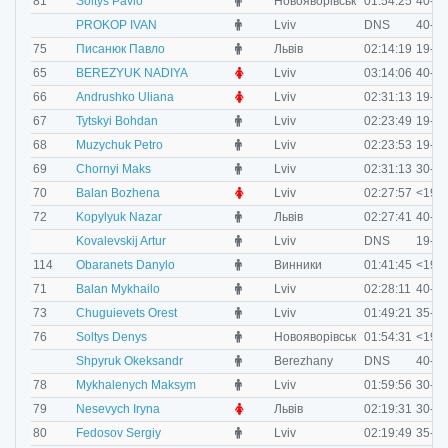
M
81
Soltys Pavlo
Новояворівськ
01:54:25
40-49
M
PROKOP IVAN
Lviv
DNS
40-49
M
75
Писанюк Павло
Львів
02:14:19
19-29
F
65
BEREZYUK NADIYA
Lviv
03:14:06
40-49
F
66
Andrushko Uliana
Lviv
02:31:13
19-29
M
67
Tytskyi Bohdan
Lviv
02:23:49
19-29
M
68
Muzychuk Petro
Lviv
02:23:53
19-29
M
69
Chornyi Maks
Lviv
02:31:13
30-34
F
70
Balan Bozhena
Lviv
02:27:57
<19
M
72
Kopylyuk Nazar
Львів
02:27:41
40-49
M
Kovalevskij Artur
Lviv
DNS
19-29
M
114
Obaranets Danylo
Винники
01:41:45
<19
M
71
Balan Mykhailo
Lviv
02:28:11
40-49
M
73
Chuguievets Orest
Lviv
01:49:21
35-39
M
76
Soltys Denys
Новояворівськ
01:54:31
<19
M
Shpyruk Okeksandr
Berezhany
DNS
40-49
M
78
Mykhalenych Maksym
Lviv
01:59:56
30-34
F
79
Nesevych Iryna
Львів
02:19:31
30-34
M
80
Fedosov Sergiy
Lviv
02:19:49
35-39