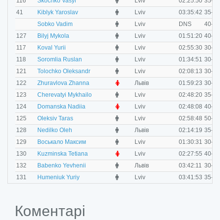
M
116
Skochko Vasyl
Lviv
02:25:50
35-39
M
41
Kiblyk Yaroslav
Lviv
03:35:42
35-39
M
Sobko Vadim
Lviv
DNS
40-49
M
127
Bilyj Mykola
Lviv
01:51:20
40-49
M
117
Koval Yurii
Lviv
02:55:30
30-34
M
118
Soromlia Ruslan
Lviv
01:34:51
30-34
M
121
Tolochko Oleksandr
Lviv
02:08:13
30-34
F
122
Zhuravlova Zhanna
Львів
01:59:23
30-34
M
123
Cherevatyi Mykhailo
Lviv
02:48:20
35-39
F
124
Domanska Nadiia
Lviv
02:48:08
40-49
M
125
Oleksiv Taras
Lviv
02:58:48
50-59
M
128
Nedilko Oleh
Львів
02:14:19
35-39
M
129
Воськало Максим
Lviv
01:30:31
30-34
F
130
Kuzminska Tetiana
Lviv
02:27:55
40-49
M
132
Babenko Yevhenii
Львів
03:42:11
30-34
M
131
Humeniuk Yuriy
Lviv
03:41:53
35-39
Коментарі