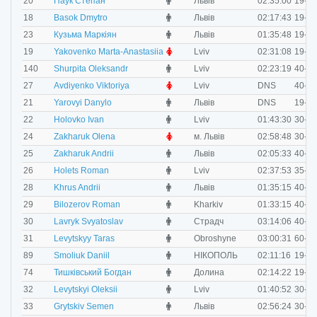
M
20
Паук Степан
Львів
02:35:00
19-29
M
18
Basok Dmytro
Львів
02:17:43
19-29
M
23
Кузьма Маркіян
Львів
01:35:48
19-29
F
19
Yakovenko Marta-Anastasiia
Lviv
02:31:08
19-29
M
140
Shurpita Oleksandr
Lviv
02:23:19
40-49
F
27
Avdiyenko Viktoriya
Lviv
DNS
40-49
M
21
Yarovyi Danylo
Львів
DNS
19-29
M
22
Holovko Ivan
Lviv
01:43:30
30-34
F
24
Zakharuk Olena
м. Львів
02:58:48
30-34
M
25
Zakharuk Andrii
Львів
02:05:33
40-49
M
26
Holets Roman
Lviv
02:37:53
35-39
M
28
Khrus Andrii
Львів
01:35:15
40-49
M
29
Bilozerov Roman
Kharkiv
01:33:15
40-49
M
30
Lavryk Svyatoslav
Страдч
03:14:06
40-49
M
31
Levytskyy Taras
Obroshyne
03:00:31
60-69
M
89
Smoliuk Daniil
НІКОПОЛЬ
02:11:16
19-29
M
74
Тишківський Богдан
Долина
02:14:22
19-29
M
32
Levytskyi Oleksii
Lviv
01:40:52
30-34
M
33
Grytskiv Semen
Львів
02:56:24
30-34