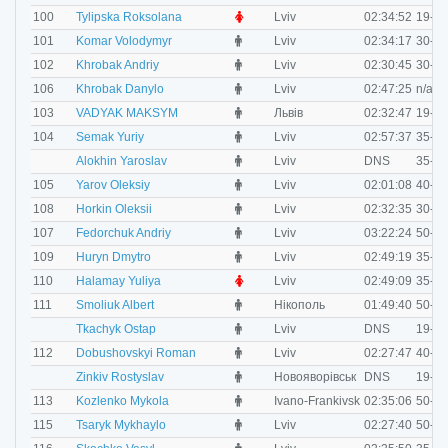
F
100
Tylipska Roksolana
Lviv
02:34:52
19-29
M
101
Komar Volodymyr
Lviv
02:34:17
30-34
M
102
Khrobak Andriy
Lviv
02:30:45
30-34
M
106
Khrobak Danylo
Lviv
02:47:25
n/a
M
103
VADYAK MAKSYM
Львів
02:32:47
19-29
M
104
Semak Yuriy
Lviv
02:57:37
35-39
M
Alokhin Yaroslav
Lviv
DNS
35-39
M
105
Yarov Oleksiy
Lviv
02:01:08
40-49
M
108
Horkin Oleksii
Lviv
02:32:35
30-34
M
107
Fedorchuk Andriy
Lviv
03:22:24
50-59
M
109
Huryn Dmytro
Lviv
02:49:19
35-39
F
110
Halamay Yuliya
Lviv
02:49:09
35-39
M
111
Smoliuk Albert
Нікополь
01:49:40
50-59
M
Tkachyk Ostap
Lviv
DNS
19-29
M
112
Dobushovskyi Roman
Lviv
02:27:47
40-49
M
Zinkiv Rostyslav
Новояворівськ
DNS
19-29
M
113
Kozlenko Mykola
Ivano-Frankivsk
02:35:06
50-59
M
115
Tsaryk Mykhaylo
Lviv
02:27:40
50-59