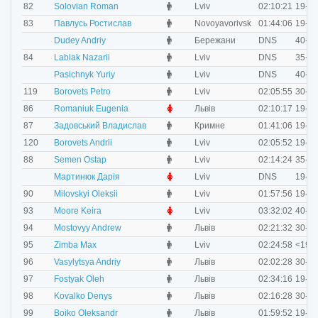
M
82
Solovian Roman
Lviv
02:10:21
19-29
M
83
Павлусь Ростислав
Novoyavorivsk
01:44:06
19-29
M
Dudey Andriy
Бережани
DNS
40-49
M
84
Labiak Nazarii
Lviv
DNS
35-39
M
Pasichnyk Yuriy
Lviv
DNS
40-49
M
119
Borovets Petro
Lviv
02:05:55
30-34
F
86
Romaniuk Eugenia
Львів
02:10:17
19-29
M
87
Задовський Владислав
Кримне
01:41:06
19-29
M
120
Borovets Andrii
Lviv
02:05:52
19-29
O
88
Semen Ostap
Lviv
02:14:24
35-39
F
Мартинюк Дарія
Lviv
DNS
19-29
M
90
Milovskyi Oleksii
Lviv
01:57:56
19-29
F
93
Moore Keira
Lviv
03:32:02
40-49
M
94
Mostovyy Andrew
Львів
02:21:32
30-34
M
95
Zimba Max
Lviv
02:24:58
<19
M
96
Vasylytsya Andriy
Львів
02:02:28
30-34
M
97
Fostyak Oleh
Львів
02:34:16
19-29
M
98
Kovalko Denys
Львів
02:16:28
30-34
M
99
Boiko Oleksandr
Львів
01:59:52
19-29