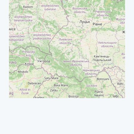
+
−
⇧
©
OpenStreetMap
contributors.