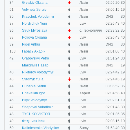
F
34
Grytskiv Oksana
Львів
02:56:20
30-34
M
51
Volynets Sergiy
Львів
03:06:15
19-29
M
35
Kravchuk Volodymyr
Львів
DNS
30-34
M
37
Hordiichuk Yurii
Lviv
02:26:43
40-49
F
36
Struk Myroslava
с. Тернопілля
02:33:32
35-39
F
38
Poliova Oksana
Lviv
02:26:43
40-49
M
39
Pigel Arthur
Львів
DNS
30-34
M
133
Гарась Андрій
Львів
02:01:08
40-49
M
42
Grabovskyi Petro
Lviv
01:51:24
30-34
M
Максимів Назар
Львів
DNS
19-29
M
40
Nikiforov Volodymyr
Lviv
02:24:42
19-29
F
43
Stadnyk Yulia
Львів
02:24:45
19-29
M
44
Hubenia Serhii
Львів
03:06:52
35-39
M
45
Chekalkin Igor
Харків
02:04:58
40-49
M
46
Bilyk Volodymyr
Lviv
02:02:31
19-29
M
47
Shapoval Volodimir
Lviv
02:01:43
30-34
M
48
TYCHKO VIKTOR
Lviv
02:01:36
35-39
M
49
Федінчик Ілля
Lviv
02:08:15
19-29
M
50
Kalinichenko Vladyslav
Sumy
01:53:49
30-34