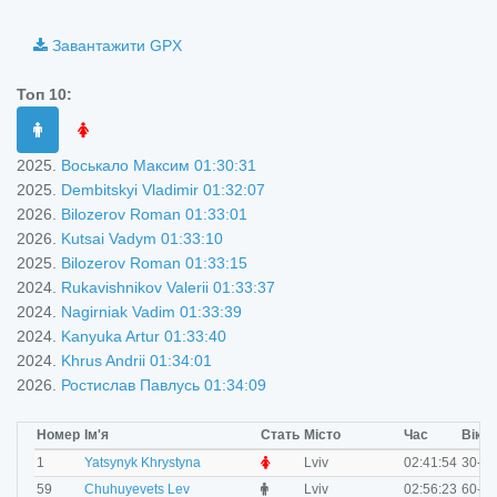
i
Завантажити GPX
Топ 10:
2025.
Воськало Максим 01:30:31
2025.
Dembitskyi Vladimir 01:32:07
2026.
Bilozerov Roman 01:33:01
2026.
Kutsai Vadym 01:33:10
2025.
Bilozerov Roman 01:33:15
2024.
Rukavishnikov Valerii 01:33:37
2024.
Nagirniak Vadim 01:33:39
2024.
Kanyuka Artur 01:33:40
2024.
Khrus Andrii 01:34:01
2026.
Ростислав Павлусь 01:34:09
Номер
Ім'я
Стать
Місто
Час
Вік
F
1
Yatsynyk Khrystyna
Lviv
02:41:54
30-34
M
59
Chuhuyevets Lev
Lviv
02:56:23
60-69