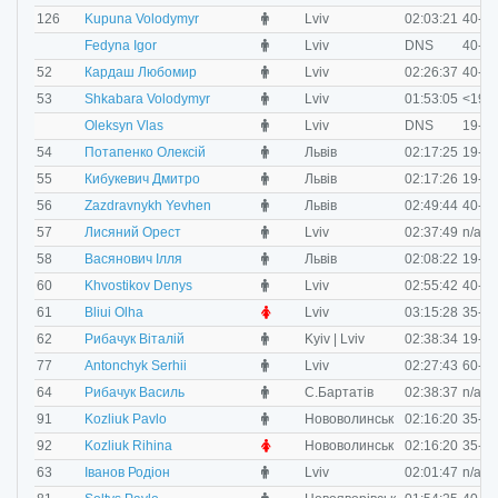
M
126
Kupuna Volodymyr
Lviv
02:03:21
40-49
M
Fedyna Igor
Lviv
DNS
40-49
M
52
Кардаш Любомир
Lviv
02:26:37
40-49
M
53
Shkabara Volodymyr
Lviv
01:53:05
<19
M
Oleksyn Vlas
Lviv
DNS
19-29
M
54
Потапенко Олексій
Львів
02:17:25
19-29
M
55
Кибукевич Дмитро
Львів
02:17:26
19-29
M
56
Zazdravnykh Yevhen
Львів
02:49:44
40-49
M
57
Лисяний Орест
Lviv
02:37:49
n/a
M
58
Васянович Ілля
Львів
02:08:22
19-29
M
60
Khvostikov Denys
Lviv
02:55:42
40-49
F
61
Bliui Olha
Lviv
03:15:28
35-39
M
62
Рибачук Віталій
Kyiv | Lviv
02:38:34
19-29
M
77
Antonchyk Serhii
Lviv
02:27:43
60-69
M
64
Рибачук Василь
С.Бартатів
02:38:37
n/a
M
91
Kozliuk Pavlo
Нововолинськ
02:16:20
35-39
F
92
Kozliuk Rihina
Нововолинськ
02:16:20
35-39
M
63
Іванов Родіон
Lviv
02:01:47
n/a