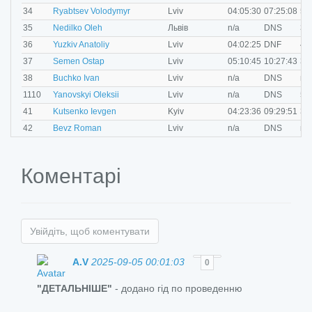
M
34
Ryabtsev Volodymyr
Lviv
04:05:30
07:25:08
50
M
35
Nedilko Oleh
Львів
n/a
DNS
35
M
36
Yuzkiv Anatoliy
Lviv
04:02:25
DNF
40
O
37
Semen Ostap
Lviv
05:10:45
10:27:43
35
M
38
Buchko Ivan
Lviv
n/a
DNS
n/a
M
1110
Yanovskyi Oleksii
Lviv
n/a
DNS
50
M
41
Kutsenko Ievgen
Kyiv
04:23:36
09:29:51
35
M
42
Bevz Roman
Lviv
n/a
DNS
n/a
Коментарі
Увійдіть, щоб коментувати
A.V
2025-09-05 00:01:03
0
"ДЕТАЛЬНІШЕ"
- додано гід по проведенню