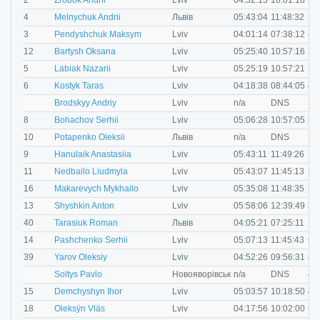
2
Zrobok Andrii
Lviv
04:52:15
10:01:18
50
M
4
Melnychuk Andrii
Львів
05:43:04
11:48:32
19
M
3
Pendyshchuk Maksym
Lviv
04:01:14
07:38:12
40
F
12
Bartysh Oksana
Lviv
05:25:40
10:57:16
35
M
5
Labiak Nazarii
Lviv
05:25:19
10:57:21
35
M
6
Kostyk Taras
Lviv
04:18:38
08:44:05
40
M
Brodskyy Andriy
Lviv
n/a
DNS
35
M
8
Bohachov Serhii
Lviv
05:06:28
10:57:05
50
M
10
Potapenko Oleksii
Львів
n/a
DNS
19
F
9
Hanulaik Anastasiia
Lviv
05:43:11
11:49:26
19
F
11
Nedbailo Liudmyla
Lviv
05:43:07
11:45:13
50
M
16
Makarevych Mykhailo
Lviv
05:35:08
11:48:35
35
M
13
Shyshkin Anton
Lviv
05:58:06
12:39:49
35
M
40
Tarasiuk Roman
Львів
04:05:21
07:25:11
19
M
14
Pashchenko Serhii
Lviv
05:07:13
11:45:43
60
M
39
Yarov Oleksiy
Lviv
04:52:26
09:56:31
40
M
Soltys Pavlo
Новояворівськ
n/a
DNS
40
M
15
Demchyshyn Ihor
Lviv
05:03:57
10:18:50
40
M
18
Oleksÿn Vläs
Lviv
04:17:56
10:02:00
<1