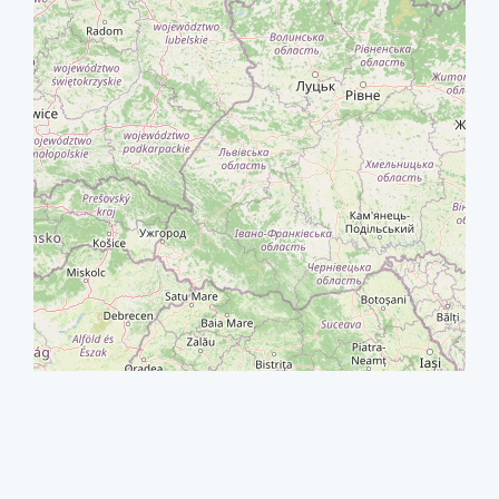
+
−
⇧
©
OpenStreetMap
contributors.