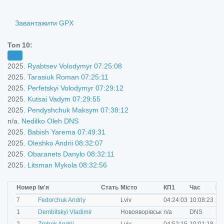
i
Завантажити GPX
Топ 10:
2025.
Ryabtsev Volodymyr 07:25:08
2025.
Tarasiuk Roman 07:25:11
2025.
Perfetskyi Volodymyr 07:29:12
2025.
Kutsai Vadym 07:29:55
2025.
Pendyshchuk Maksym 07:38:12
n/a.
Nedilko Oleh DNS
2025.
Babish Yarema 07:49:31
2025.
Oleshko Andrii 08:32:07
2025.
Obaranets Danylo 08:32:11
2025.
Litsman Mykola 08:32:56
Номер
Ім'я
Стать
Місто
КП1
Час
Ві
M
7
Fedorchuk Andriy
Lviv
04:24:03
10:08:23
50
M
1
Dembitskyi Vladimir
Новояворівськ
n/a
DNS
30
M