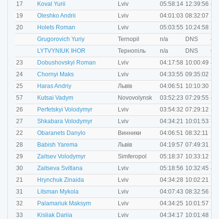
M
17
Koval Yurii
Lviv
05:58:14
12:39:56
n/a
M
19
Oleshko Andrii
Lviv
04:01:03
08:32:07
35
M
20
Holets Roman
Lviv
05:03:55
10:24:58
35
M
Grugorovich Yuriy
Ternopil
n/a
DNS
40
M
LYTVYNIUK IHOR
Тернопіль
n/a
DNS
60
M
23
Dobushovskyi Roman
Lviv
04:17:58
10:00:49
40
M
24
Chornyi Maks
Lviv
04:33:55
09:35:02
<1
M
25
Haras Andriy
Львів
04:06:51
10:10:30
19
M
57
Kutsai Vadym
Novovolynsk
03:52:23
07:29:55
40
M
26
Perfetskyi Volodymyr
Lviv
03:54:32
07:29:12
35
M
27
Shkabara Volodymyr
Lviv
04:34:21
10:01:53
30
M
22
Obaranets Danylo
Винники
04:06:51
08:32:11
<1
M
28
Babish Yarema
Львів
04:19:57
07:49:31
19
M
29
Zaitsev Volodymyr
Simferopol
05:18:37
10:33:12
50
F
30
Zaitseva Svitlana
Lviv
05:18:56
10:32:45
40
F
21
Hrynchuk Zinaida
Lviv
04:34:28
10:02:21
30
O
31
Litsman Mykola
Lviv
04:07:43
08:32:56
35
M
32
Palamariuk Maksym
Lviv
04:34:25
10:01:57
19
F
33
Kisliak Dariia
Lviv
04:34:17
10:01:48
19