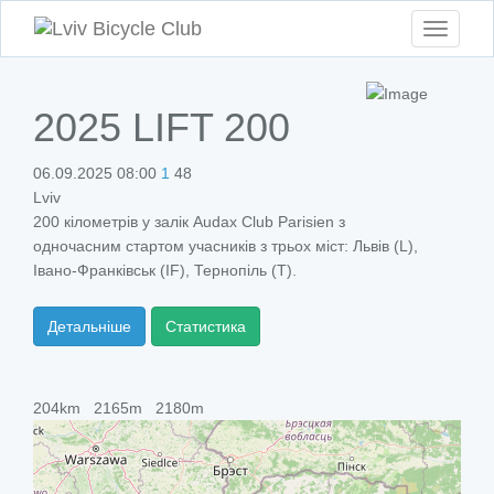
Toggle
navigati
2025 LIFT 200
06.09.2025 08:00
1
48
Lviv
200 кілометрів у залік Audax Club Parisien з
одночасним стартом учасників з трьох міст: Львів (L),
Івано-Франківськ (IF), Тернопіль (T).
Детальніше
Статистика
204km
2165m
2180m