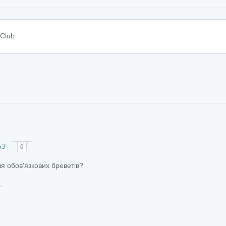
 Club
53
0
я обов'язкових бреветів?