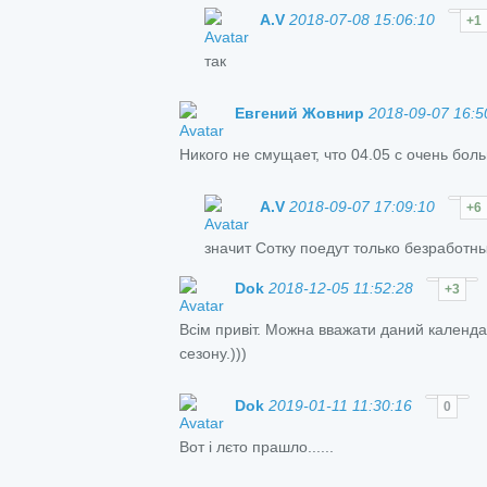
A.V
2018-07-08 15:06:10
+1
так
Евгений Жовнир
2018-09-07 16:5
Никого не смущает, что 04.05 с очень бо
A.V
2018-09-07 17:09:10
+6
значит Сотку поедут только безработны
Dok
2018-12-05 11:52:28
+3
Всім привіт. Можна вважати даний календа
сезону.)))
Dok
2019-01-11 11:30:16
0
Вот і лєто прашло......