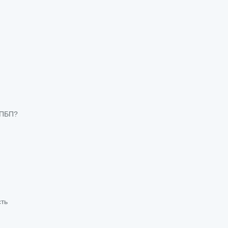
я ПБП?
сть