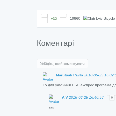
19860
Lviv Bicycle
+32
Коментарі
Увійдіть, щоб коментувати
Marutyak Pavlo
2018-06-25 16:02:
То для учасників ПБП експрес програма дл
A.V
2018-06-25 16:40:58
0
так