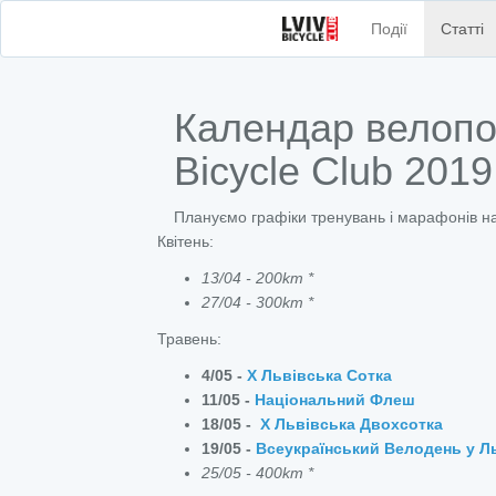
Події
Статті
Календар велопод
Bicycle Club 2019
Плануємо графіки тренувань і марафонів на 
Квітень:
13/04 - 200km *
27/04 - 300km *
Травень:
4/05 -
X Львівська Сотка
11/05 -
Національний Флеш
18/05 -
X Львівська Двохсотка
19/05 -
Всеукраїнський Велодень у Л
25/05 - 400km *