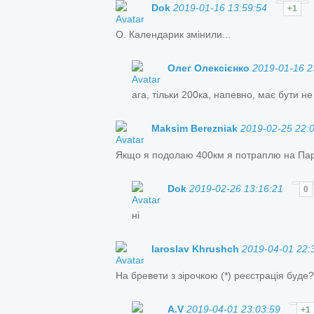
Dok
2019-01-16 13:59:54
+1
О. Календарик змінили...
Олег Олексієнко
2019-01-16 2
ага, тільки 200ка, напевно, має бути не
Maksim Berezniak
2019-02-25 22:
Якщо я подолаю 400км я потраплю на Па
Dok
2019-02-26 13:16:21
0
ні
Iaroslav Khrushch
2019-04-01 22:
На бревети з зірочкою (*) реєстрація буде?
A.V
2019-04-01 23:03:59
+1