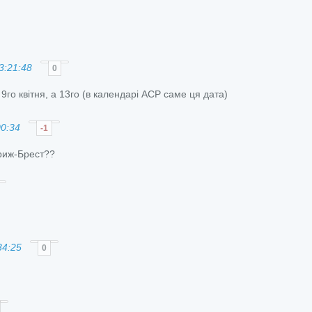
3:21:48
0
 9го квітня, а 13го (в календарі АСР саме ця дата)
00:34
-1
риж-Брест??
34:25
0