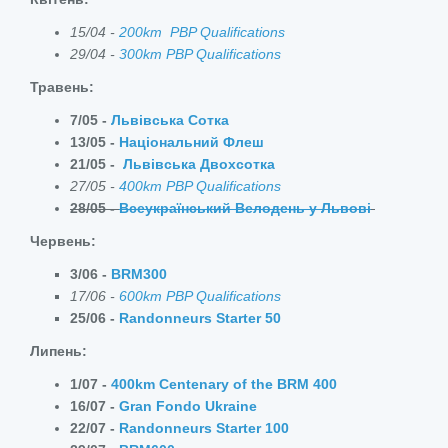
15/04 -
200km PBP Qualifications
29/04 -
300km PBP Qualifications
Травень:
7/05 -
Львівська Сотка
13/05 -
Національний Флеш
21/05 -
Львівська Двохсотка
27/05 -
400km PBP Qualifications
28/05 -
Всеукраїнський Велодень у Львові
Червень:
3/06 -
BRM300
17/06 -
600km PBP Qualifications
25/06 -
Randonneurs Starter 50
Липень:
1/07 -
400km Centenary of the BRM 400
16/07 -
Gran Fondo Ukraine
22/07 -
Randonneurs Starter 100