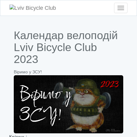
Toggle
navigati
Календар велоподій
Lviv Bicycle Club
2023
Віримо у ЗСУ!
Квітень: