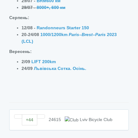
29/07 -
BRM600 км
29/07 -
8000+, 600 км
Серпень:
12/08 -
Randonneurs Starter 150
20-24/08
1000/1200km
Paris–Brest–Paris
2023
(LCL)
Вересень:
2/09
LIFT 200km
24/09
Львівська Сотка. Осінь.
24615
Lviv Bicycle Club
+44