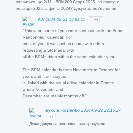
виявиться що 2/11 - BRM200 Старт 2025, по факту, є
не старт 2025, а фініш 2024? Дякую за роз'яснення.
A.V
2024-09-21 19:51:11
+4
"This year, some of you were confused with the Super
Randonneur calendar. For
most of you, it was just as usual, with riders
requesting a SR medal with
all the BRMs riden within the same calendar year.
The BRM calendar is from November to October for
years and it will stay as
is, linked with the usual riding calendar in France
where November and
December are mainly months off."
mykola_kozlenko
2024-09-22 22:15:27
+1
Дуже дякую за відповідь, все зрозуміло.