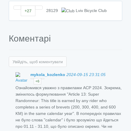
28129
Lviv Bicycle Club
+27
Коментарі
Увійдіть, щоб коментувати
mykola_kozlenko
2024-09-15 23:31:05
+6
Ознайомився уважно з правилами ACP 2024. Зокрема,
змінилось формулювання "Article 13: Super
Randonneur: This title is earned by any rider who
completes a series of brevets (200, 300, 400, and 600
KM) in the same calendar year". В попередніх правилах
не було слова "calendar" і було зрозуміло що йдеться
про 01.11 - 31.10, що було описано окремо. Чи не